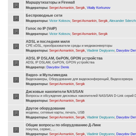
Маршрутизаторы и Firewall
Модераторы:
Sergei Asmankin
,
Sergik
,
Vitaliy Korkunov
Беспроводные сети
Модераторы:
Victor Kolosov
,
Sergei Asmankin
,
Sergik
,
Alexander Sderzh
Голос по IP (VoIP)
Модераторы:
Victor Kolosov
,
Sergei Asmankin
,
Sergik
ADSL и последняя миля
CPE xDSL, преобразователи среды и медиаконверторы
Модераторы:
Sergei Asmankin
,
Sergik
,
Vladimir Degtyarev
,
Davydov Den
ADSL IP DSLAM, GePON, GPON устройства
ADSL IP DSLAM, GePON, GPON устройства
Модератор:
Davydov Denis
Видео- и Мультимедиа
Видеокамеры, Оборудование для видеоконференций, Видеосервера
Модераторы:
Sergei Asmankin
,
Sergik
Дисковые накопители NAS/SAN
Вопросы и обсуждение дисковых накопителей NAS/SAN D-Link серий D
Модераторы:
Sergei Asmankin
,
Sergik
Другое оборудование
модемы, сетевые карты, печать, USB
Модераторы:
Sergei Asmankin
,
Sergik
,
Vladimir Degtyarev
,
Davydov Den
Общие вопросы по оборудованию Д-Линк
покупка, сервис, ...
Модераторы:
Sergei Asmankin
,
Sergik
,
Vladimir Degtyarev
,
Davydov Den