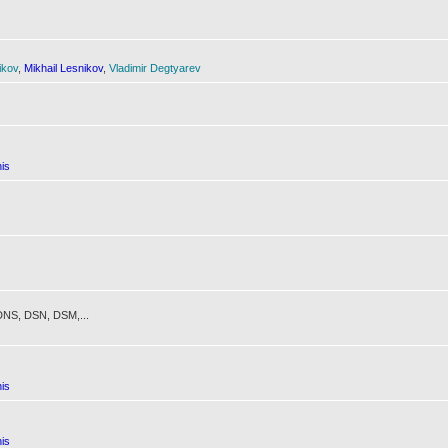
ikov
,
Mikhail Lesnikov
,
Vladimir Degtyarev
is
NS, DSN, DSM,...
is
is