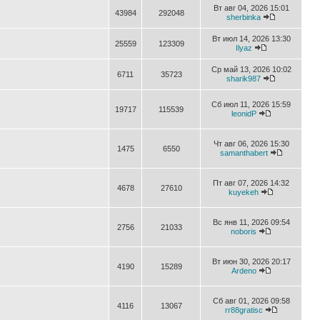
Вт авг 04, 2026 15:01
43984
292048
sherbinka
Вт июл 14, 2026 13:30
25559
123309
Ilyaz
Ср май 13, 2026 10:02
6711
35723
sharik987
Сб июл 11, 2026 15:59
19717
115539
leonidP
Чт авг 06, 2026 15:30
1475
6550
samanthabert
Пт авг 07, 2026 14:32
4678
27610
kuyekeh
Вс янв 11, 2026 09:54
2756
21033
noboris
Вт июн 30, 2026 20:17
4190
15289
Ardeno
Сб авг 01, 2026 09:58
4116
13067
rr88gratisc