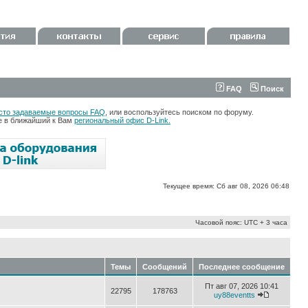
FAQ
Поиск
сто задаваемые вопросы FAQ
, или воспользуйтесь поиском по форуму.
те в ближайший к Вам
региональный офис D-Link.
Текущее время: Сб авг 08, 2026 06:48
Часовой пояс: UTC + 3 часа
Темы
Сообщений
Последнее сообщение
Пт авг 07, 2026 10:41
22795
178763
uy88eventts