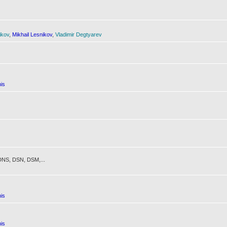
ikov
,
Mikhail Lesnikov
,
Vladimir Degtyarev
is
NS, DSN, DSM,...
is
is