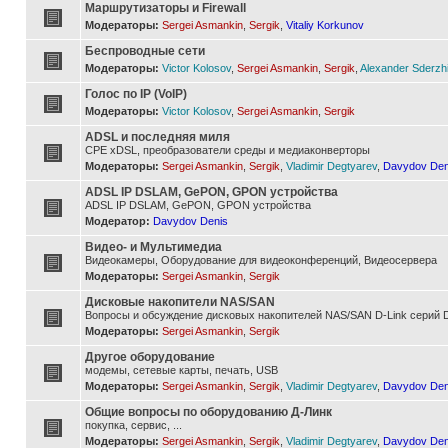
Маршрутизаторы и Firewall
Модераторы:
Sergei Asmankin
,
Sergik
,
Vitaliy Korkunov
Беспроводные сети
Модераторы:
Victor Kolosov
,
Sergei Asmankin
,
Sergik
,
Alexander Sderzh
Голос по IP (VoIP)
Модераторы:
Victor Kolosov
,
Sergei Asmankin
,
Sergik
ADSL и последняя миля
CPE xDSL, преобразователи среды и медиаконверторы
Модераторы:
Sergei Asmankin
,
Sergik
,
Vladimir Degtyarev
,
Davydov Den
ADSL IP DSLAM, GePON, GPON устройства
ADSL IP DSLAM, GePON, GPON устройства
Модератор:
Davydov Denis
Видео- и Мультимедиа
Видеокамеры, Оборудование для видеоконференций, Видеосервера
Модераторы:
Sergei Asmankin
,
Sergik
Дисковые накопители NAS/SAN
Вопросы и обсуждение дисковых накопителей NAS/SAN D-Link серий D
Модераторы:
Sergei Asmankin
,
Sergik
Другое оборудование
модемы, сетевые карты, печать, USB
Модераторы:
Sergei Asmankin
,
Sergik
,
Vladimir Degtyarev
,
Davydov Den
Общие вопросы по оборудованию Д-Линк
покупка, сервис, ...
Модераторы:
Sergei Asmankin
,
Sergik
,
Vladimir Degtyarev
,
Davydov Den