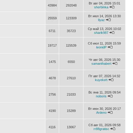
Вт авг 04, 2026 15:01
43984
292048
sherbinka
Вт июл 14, 2026 13:30
25559
123309
Ilyaz
Ср май 13, 2026 10:02
6711
35723
sharik987
Сб июл 11, 2026 15:59
19717
115539
leonidP
Чт авг 06, 2026 15:30
1475
6550
samanthabert
Пт авг 07, 2026 14:32
4678
27610
kuyekeh
Вс янв 11, 2026 09:54
2756
21033
noboris
Вт июн 30, 2026 20:17
4190
15289
Ardeno
Сб авг 01, 2026 09:58
4116
13067
rr88gratisc