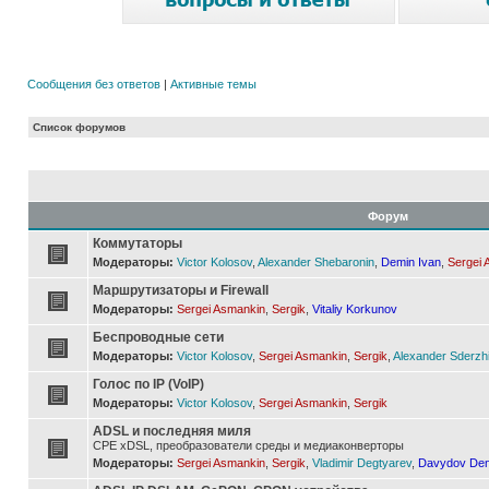
Сообщения без ответов
|
Активные темы
Список форумов
Форум
Коммутаторы
Модераторы:
Victor Kolosov
,
Alexander Shebaronin
,
Demin Ivan
,
Sergei 
Маршрутизаторы и Firewall
Модераторы:
Sergei Asmankin
,
Sergik
,
Vitaliy Korkunov
Беспроводные сети
Модераторы:
Victor Kolosov
,
Sergei Asmankin
,
Sergik
,
Alexander Sderzh
Голос по IP (VoIP)
Модераторы:
Victor Kolosov
,
Sergei Asmankin
,
Sergik
ADSL и последняя миля
CPE xDSL, преобразователи среды и медиаконверторы
Модераторы:
Sergei Asmankin
,
Sergik
,
Vladimir Degtyarev
,
Davydov Den