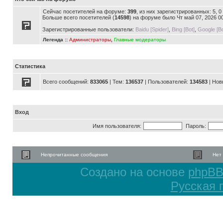
Сейчас посетителей на форуме:
399
, из них зарегистрированных: 5, 
Больше всего посетителей (
14598
) на форуме было Чт май 07, 2026 0
Зарегистрированные пользователи:
Baidu [Spider]
,
Bing [Bot]
,
Google [Bo
Легенда ::
Администраторы
,
Главные модераторы
Статистика
Всего сообщений:
833065
| Тем:
136537
| Пользователей:
134583
| Нов
Вход
Имя пользователя:
Пароль:
Непрочитанные сообщения
Нет
Создано на основе
phpB
Русская 