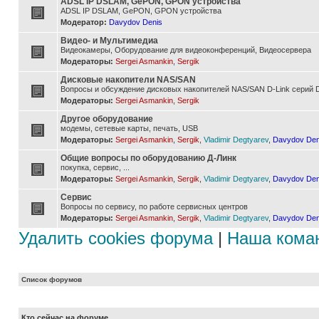
ADSL IP DSLAM, GePON, GPON устройства
ADSL IP DSLAM, GePON, GPON устройства
Модератор:
Davydov Denis
Видео- и Мультимедиа
Видеокамеры, Оборудование для видеоконференций, Видеосервера
Модераторы:
Sergei Asmankin
,
Sergik
Дисковые накопители NAS/SAN
Вопросы и обсуждение дисковых накопителей NAS/SAN D-Link серий D
Модераторы:
Sergei Asmankin
,
Sergik
Другое оборудование
модемы, сетевые карты, печать, USB
Модераторы:
Sergei Asmankin
,
Sergik
,
Vladimir Degtyarev
,
Davydov Den
Общие вопросы по оборудованию Д-Линк
покупка, сервис, ...
Модераторы:
Sergei Asmankin
,
Sergik
,
Vladimir Degtyarev
,
Davydov Den
Сервис
Вопросы по сервису, по работе сервисных центров
Модераторы:
Sergei Asmankin
,
Sergik
,
Vladimir Degtyarev
,
Davydov Den
Удалить cookies форума
|
Наша кома
Список форумов
Кто сейчас на форуме