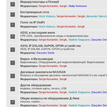
Маршрутизаторы и Firewall
Модераторы:
Sergei Asmankin
,
Sergik
,
Vitaliy Korkunov
Беспроводные сети
Модераторы:
Victor Kolosov
,
Sergei Asmankin
,
Sergik
,
Alexander Sderzh
Голос по IP (VoIP)
Модераторы:
Victor Kolosov
,
Sergei Asmankin
,
Sergik
ADSL и последняя миля
CPE xDSL, преобразователи среды и медиаконверторы
Модераторы:
Sergei Asmankin
,
Sergik
,
Vladimir Degtyarev
,
Davydov Den
ADSL IP DSLAM, GePON, GPON устройства
ADSL IP DSLAM, GePON, GPON устройства
Модератор:
Davydov Denis
Видео- и Мультимедиа
Видеокамеры, Оборудование для видеоконференций, Видеосервера
Модераторы:
Sergei Asmankin
,
Sergik
Дисковые накопители NAS/SAN
Вопросы и обсуждение дисковых накопителей NAS/SAN D-Link серий D
Модераторы:
Sergei Asmankin
,
Sergik
Другое оборудование
модемы, сетевые карты, печать, USB
Модераторы:
Sergei Asmankin
,
Sergik
,
Vladimir Degtyarev
,
Davydov Den
Общие вопросы по оборудованию Д-Линк
покупка, сервис, ...
Модераторы:
Sergei Asmankin
,
Sergik
,
Vladimir Degtyarev
,
Davydov Den