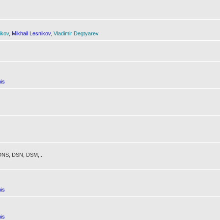
ikov
,
Mikhail Lesnikov
,
Vladimir Degtyarev
is
NS, DSN, DSM,...
is
is