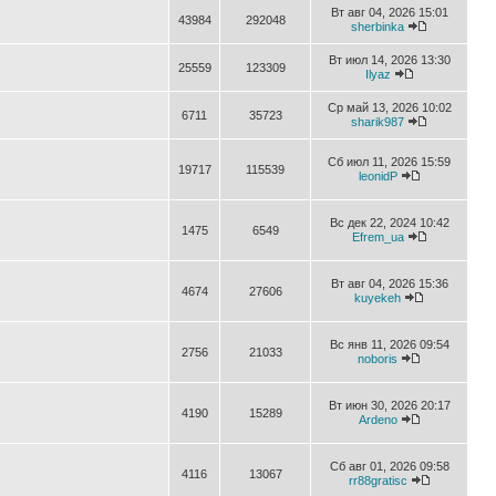
Вт авг 04, 2026 15:01
43984
292048
sherbinka
Вт июл 14, 2026 13:30
25559
123309
Ilyaz
Ср май 13, 2026 10:02
6711
35723
sharik987
Сб июл 11, 2026 15:59
19717
115539
leonidP
Вс дек 22, 2024 10:42
1475
6549
Efrem_ua
Вт авг 04, 2026 15:36
4674
27606
kuyekeh
Вс янв 11, 2026 09:54
2756
21033
noboris
Вт июн 30, 2026 20:17
4190
15289
Ardeno
Сб авг 01, 2026 09:58
4116
13067
rr88gratisc