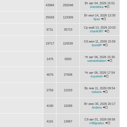
Вт авг 04, 2026 15:01
43984
292048
sherbinka
Вт июл 14, 2026 13:30
25559
123309
Ilyaz
Ср май 13, 2026 10:02
6711
35723
sharik987
Сб июл 11, 2026 15:59
19717
115539
leonidP
Чт авг 06, 2026 15:30
1475
6550
samanthabert
Чт авг 06, 2026 17:54
4676
27608
kuyekeh
Вс янв 11, 2026 09:54
2756
21033
noboris
Вт июн 30, 2026 20:17
4190
15289
Ardeno
Сб авг 01, 2026 09:58
4116
13067
rr88gratisc