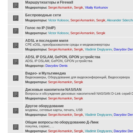
Маршрутизаторы и Firewall
Модераторы:
Sergei Asmankin
,
Sergik
,
Vitaliy Korkunov
Беспроводные сети
Модераторы:
Victor Kolosov
,
Sergei Asmankin
,
Sergik
,
Alexander Sderzh
Голос по IP (VoIP)
Модераторы:
Victor Kolosov
,
Sergei Asmankin
,
Sergik
ADSL и последняя миля
CPE xDSL, преобразователи среды и медиаконверторы
Модераторы:
Sergei Asmankin
,
Sergik
,
Vladimir Degtyarev
,
Davydov Den
ADSL IP DSLAM, GePON, GPON устройства
ADSL IP DSLAM, GePON, GPON устройства
Модератор:
Davydov Denis
Видео- и Мультимедиа
Видеокамеры, Оборудование для видеоконференций, Видеосервера
Модераторы:
Sergei Asmankin
,
Sergik
Дисковые накопители NAS/SAN
Вопросы и обсуждение дисковых накопителей NAS/SAN D-Link серий D
Модераторы:
Sergei Asmankin
,
Sergik
Другое оборудование
модемы, сетевые карты, печать, USB
Модераторы:
Sergei Asmankin
,
Sergik
,
Vladimir Degtyarev
,
Davydov Den
Общие вопросы по оборудованию Д-Линк
покупка, сервис, ...
Модераторы:
Sergei Asmankin
,
Sergik
,
Vladimir Degtyarev
,
Davydov Den