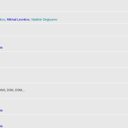
ikov
,
Mikhail Lesnikov
,
Vladimir Degtyarev
is
NS, DSN, DSM,...
is
is