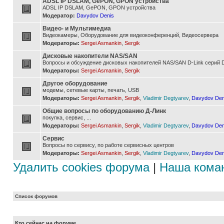
ADSL IP DSLAM, GePON, GPON устройства
ADSL IP DSLAM, GePON, GPON устройства
Модератор:
Davydov Denis
Видео- и Мультимедиа
Видеокамеры, Оборудование для видеоконференций, Видеосервера
Модераторы:
Sergei Asmankin
,
Sergik
Дисковые накопители NAS/SAN
Вопросы и обсуждение дисковых накопителей NAS/SAN D-Link серий D
Модераторы:
Sergei Asmankin
,
Sergik
Другое оборудование
модемы, сетевые карты, печать, USB
Модераторы:
Sergei Asmankin
,
Sergik
,
Vladimir Degtyarev
,
Davydov Den
Общие вопросы по оборудованию Д-Линк
покупка, сервис, ...
Модераторы:
Sergei Asmankin
,
Sergik
,
Vladimir Degtyarev
,
Davydov Den
Сервис
Вопросы по сервису, по работе сервисных центров
Модераторы:
Sergei Asmankin
,
Sergik
,
Vladimir Degtyarev
,
Davydov Den
Удалить cookies форума
|
Наша кома
Список форумов
Кто сейчас на форуме