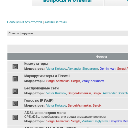
Сообщения без ответов
|
Активные темы
Список форумов
Форум
Коммутаторы
Модераторы:
Victor Kolosov
,
Alexander Shebaronin
,
Demin Ivan
,
Sergei 
Маршрутизаторы и Firewall
Модераторы:
Sergei Asmankin
,
Sergik
,
Vitaliy Korkunov
Беспроводные сети
Модераторы:
Victor Kolosov
,
Sergei Asmankin
,
Sergik
,
Alexander Sderzh
Голос по IP (VoIP)
Модераторы:
Victor Kolosov
,
Sergei Asmankin
,
Sergik
ADSL и последняя миля
CPE xDSL, преобразователи среды и медиаконверторы
Модераторы:
Sergei Asmankin
,
Sergik
,
Vladimir Degtyarev
,
Davydov Den