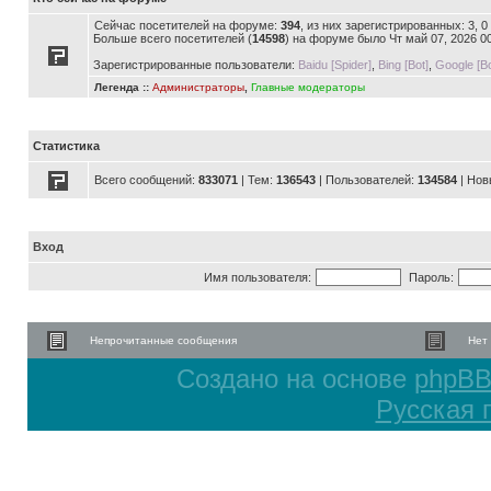
Сейчас посетителей на форуме:
394
, из них зарегистрированных: 3, 
Больше всего посетителей (
14598
) на форуме было Чт май 07, 2026 0
Зарегистрированные пользователи:
Baidu [Spider]
,
Bing [Bot]
,
Google [Bo
Легенда ::
Администраторы
,
Главные модераторы
Статистика
Всего сообщений:
833071
| Тем:
136543
| Пользователей:
134584
| Нов
Вход
Имя пользователя:
Пароль:
Непрочитанные сообщения
Нет
Создано на основе
phpB
Русская 