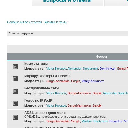
Сообщения без ответов
|
Активные темы
Список форумов
Форум
Коммутаторы
Модераторы:
Victor Kolosov
,
Alexander Shebaronin
,
Demin Ivan
,
Sergei 
Маршрутизаторы и Firewall
Модераторы:
Sergei Asmankin
,
Sergik
,
Vitaliy Korkunov
Беспроводные сети
Модераторы:
Victor Kolosov
,
Sergei Asmankin
,
Sergik
,
Alexander Sderzh
Голос по IP (VoIP)
Модераторы:
Victor Kolosov
,
Sergei Asmankin
,
Sergik
ADSL и последняя миля
CPE xDSL, преобразователи среды и медиаконверторы
Модераторы:
Sergei Asmankin
,
Sergik
,
Vladimir Degtyarev
,
Davydov Den