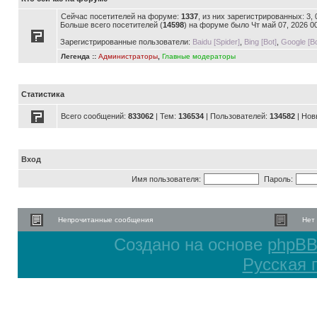
Сейчас посетителей на форуме:
1337
, из них зарегистрированных: 3,
Больше всего посетителей (
14598
) на форуме было Чт май 07, 2026 0
Зарегистрированные пользователи:
Baidu [Spider]
,
Bing [Bot]
,
Google [Bo
Легенда ::
Администраторы
,
Главные модераторы
Статистика
Всего сообщений:
833062
| Тем:
136534
| Пользователей:
134582
| Нов
Вход
Имя пользователя:
Пароль:
Непрочитанные сообщения
Нет
Создано на основе
phpB
Русская 