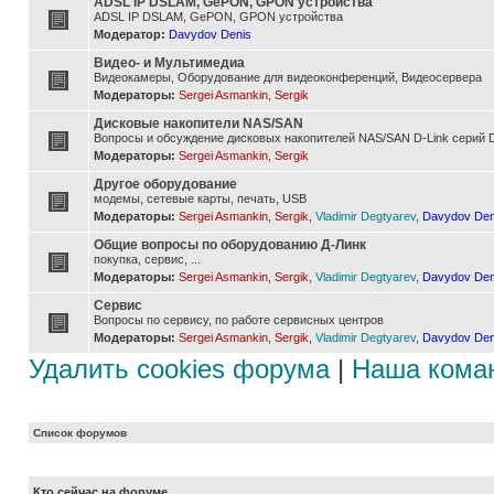
ADSL IP DSLAM, GePON, GPON устройства
ADSL IP DSLAM, GePON, GPON устройства
Модератор:
Davydov Denis
Видео- и Мультимедиа
Видеокамеры, Оборудование для видеоконференций, Видеосервера
Модераторы:
Sergei Asmankin
,
Sergik
Дисковые накопители NAS/SAN
Вопросы и обсуждение дисковых накопителей NAS/SAN D-Link серий D
Модераторы:
Sergei Asmankin
,
Sergik
Другое оборудование
модемы, сетевые карты, печать, USB
Модераторы:
Sergei Asmankin
,
Sergik
,
Vladimir Degtyarev
,
Davydov Den
Общие вопросы по оборудованию Д-Линк
покупка, сервис, ...
Модераторы:
Sergei Asmankin
,
Sergik
,
Vladimir Degtyarev
,
Davydov Den
Сервис
Вопросы по сервису, по работе сервисных центров
Модераторы:
Sergei Asmankin
,
Sergik
,
Vladimir Degtyarev
,
Davydov Den
Удалить cookies форума
|
Наша кома
Список форумов
Кто сейчас на форуме