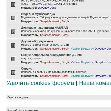
ADSL IP DSLAM, GePON, GPON устройства
ADSL IP DSLAM, GePON, GPON устройства
Модератор:
Davydov Denis
Видео- и Мультимедиа
Видеокамеры, Оборудование для видеоконференций, Видеосервера
Модераторы:
Sergei Asmankin
,
Sergik
Дисковые накопители NAS/SAN
Вопросы и обсуждение дисковых накопителей NAS/SAN D-Link серий D
Модераторы:
Sergei Asmankin
,
Sergik
Другое оборудование
модемы, сетевые карты, печать, USB
Модераторы:
Sergei Asmankin
,
Sergik
,
Vladimir Degtyarev
,
Davydov Den
Общие вопросы по оборудованию Д-Линк
покупка, сервис, ...
Модераторы:
Sergei Asmankin
,
Sergik
,
Vladimir Degtyarev
,
Davydov Den
Сервис
Вопросы по сервису, по работе сервисных центров
Модераторы:
Sergei Asmankin
,
Sergik
,
Vladimir Degtyarev
,
Davydov Den
Удалить cookies форума
|
Наша кома
Список форумов
Кто сейчас на форуме