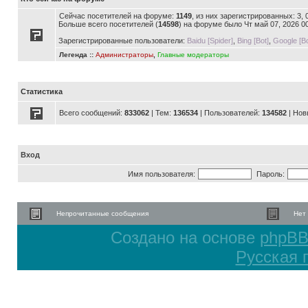
Сейчас посетителей на форуме:
1149
, из них зарегистрированных: 3,
Больше всего посетителей (
14598
) на форуме было Чт май 07, 2026 0
Зарегистрированные пользователи:
Baidu [Spider]
,
Bing [Bot]
,
Google [Bo
Легенда ::
Администраторы
,
Главные модераторы
Статистика
Всего сообщений:
833062
| Тем:
136534
| Пользователей:
134582
| Нов
Вход
Имя пользователя:
Пароль:
Непрочитанные сообщения
Нет
Создано на основе
phpB
Русская 