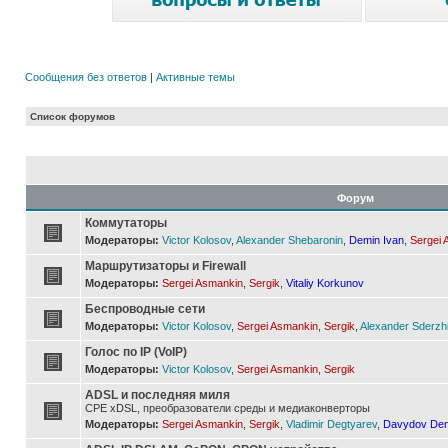
Сообщения без ответов
|
Активные темы
Список форумов
Форум
Коммутаторы
Модераторы:
Victor Kolosov
,
Alexander Shebaronin
,
Demin Ivan
,
Sergei 
Маршрутизаторы и Firewall
Модераторы:
Sergei Asmankin
,
Sergik
,
Vitaliy Korkunov
Беспроводные сети
Модераторы:
Victor Kolosov
,
Sergei Asmankin
,
Sergik
,
Alexander Sderzh
Голос по IP (VoIP)
Модераторы:
Victor Kolosov
,
Sergei Asmankin
,
Sergik
ADSL и последняя миля
CPE xDSL, преобразователи среды и медиаконверторы
Модераторы:
Sergei Asmankin
,
Sergik
,
Vladimir Degtyarev
,
Davydov Den