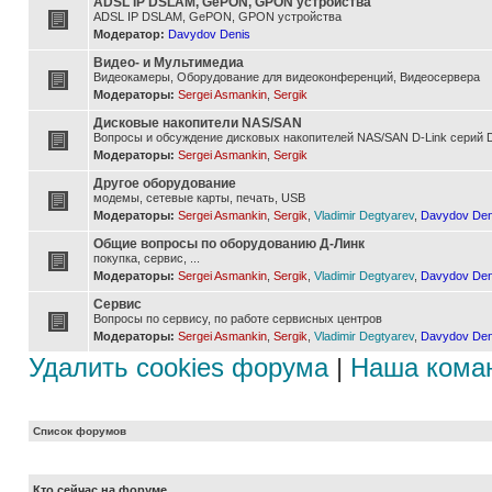
ADSL IP DSLAM, GePON, GPON устройства
ADSL IP DSLAM, GePON, GPON устройства
Модератор:
Davydov Denis
Видео- и Мультимедиа
Видеокамеры, Оборудование для видеоконференций, Видеосервера
Модераторы:
Sergei Asmankin
,
Sergik
Дисковые накопители NAS/SAN
Вопросы и обсуждение дисковых накопителей NAS/SAN D-Link серий D
Модераторы:
Sergei Asmankin
,
Sergik
Другое оборудование
модемы, сетевые карты, печать, USB
Модераторы:
Sergei Asmankin
,
Sergik
,
Vladimir Degtyarev
,
Davydov Den
Общие вопросы по оборудованию Д-Линк
покупка, сервис, ...
Модераторы:
Sergei Asmankin
,
Sergik
,
Vladimir Degtyarev
,
Davydov Den
Сервис
Вопросы по сервису, по работе сервисных центров
Модераторы:
Sergei Asmankin
,
Sergik
,
Vladimir Degtyarev
,
Davydov Den
Удалить cookies форума
|
Наша кома
Список форумов
Кто сейчас на форуме