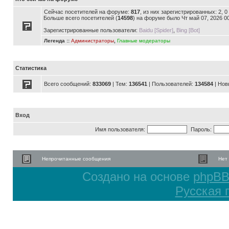
Сейчас посетителей на форуме:
817
, из них зарегистрированных: 2, 
Больше всего посетителей (
14598
) на форуме было Чт май 07, 2026 0
Зарегистрированные пользователи:
Baidu [Spider]
,
Bing [Bot]
Легенда ::
Администраторы
,
Главные модераторы
Статистика
Всего сообщений:
833069
| Тем:
136541
| Пользователей:
134584
| Нов
Вход
Имя пользователя:
Пароль:
Непрочитанные сообщения
Нет
Создано на основе
phpB
Русская 