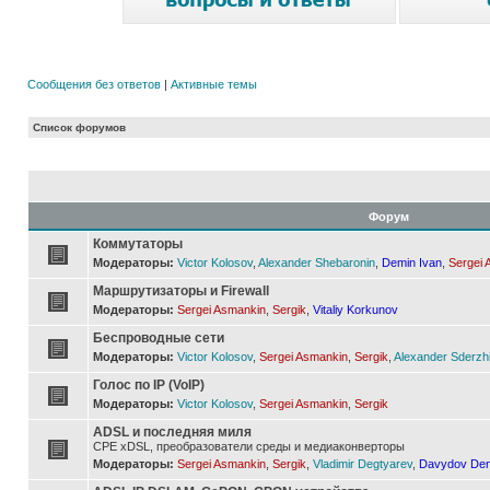
Сообщения без ответов
|
Активные темы
Список форумов
Форум
Коммутаторы
Модераторы:
Victor Kolosov
,
Alexander Shebaronin
,
Demin Ivan
,
Sergei 
Маршрутизаторы и Firewall
Модераторы:
Sergei Asmankin
,
Sergik
,
Vitaliy Korkunov
Беспроводные сети
Модераторы:
Victor Kolosov
,
Sergei Asmankin
,
Sergik
,
Alexander Sderzh
Голос по IP (VoIP)
Модераторы:
Victor Kolosov
,
Sergei Asmankin
,
Sergik
ADSL и последняя миля
CPE xDSL, преобразователи среды и медиаконверторы
Модераторы:
Sergei Asmankin
,
Sergik
,
Vladimir Degtyarev
,
Davydov Den