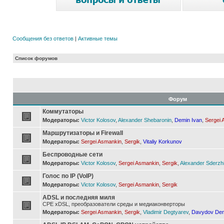
Сообщения без ответов
|
Активные темы
Список форумов
Форум
Коммутаторы
Модераторы:
Victor Kolosov
,
Alexander Shebaronin
,
Demin Ivan
,
Sergei 
Маршрутизаторы и Firewall
Модераторы:
Sergei Asmankin
,
Sergik
,
Vitaliy Korkunov
Беспроводные сети
Модераторы:
Victor Kolosov
,
Sergei Asmankin
,
Sergik
,
Alexander Sderzh
Голос по IP (VoIP)
Модераторы:
Victor Kolosov
,
Sergei Asmankin
,
Sergik
ADSL и последняя миля
CPE xDSL, преобразователи среды и медиаконверторы
Модераторы:
Sergei Asmankin
,
Sergik
,
Vladimir Degtyarev
,
Davydov Den