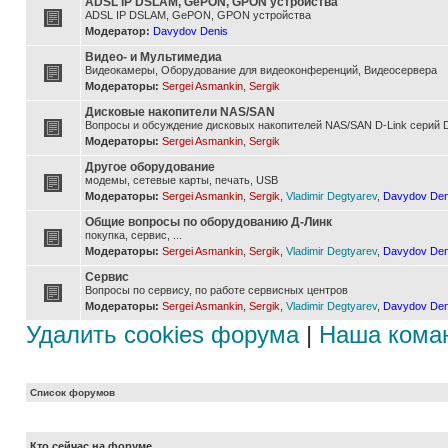
ADSL IP DSLAM, GePON, GPON устройства
ADSL IP DSLAM, GePON, GPON устройства
Модератор:
Davydov Denis
Видео- и Мультимедиа
Видеокамеры, Оборудование для видеоконференций, Видеосервера
Модераторы:
Sergei Asmankin
,
Sergik
Дисковые накопители NAS/SAN
Вопросы и обсуждение дисковых накопителей NAS/SAN D-Link серий D
Модераторы:
Sergei Asmankin
,
Sergik
Другое оборудование
модемы, сетевые карты, печать, USB
Модераторы:
Sergei Asmankin
,
Sergik
,
Vladimir Degtyarev
,
Davydov Den
Общие вопросы по оборудованию Д-Линк
покупка, сервис, ...
Модераторы:
Sergei Asmankin
,
Sergik
,
Vladimir Degtyarev
,
Davydov Den
Сервис
Вопросы по сервису, по работе сервисных центров
Модераторы:
Sergei Asmankin
,
Sergik
,
Vladimir Degtyarev
,
Davydov Den
Удалить cookies форума
|
Наша кома
Список форумов
Кто сейчас на форуме