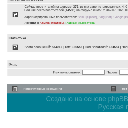
Сейчас посетителей на форуме:
379
, из них зарегистрированных: 4, 
Больше всего посетителей (
14598
) на форуме было Чт май 07, 2026 0
Зарегистрированные пользователи:
Baidu [Spider]
,
Bing [Bot]
,
Google [Bo
Легенда ::
Администраторы
,
Главные модераторы
Статистика
Всего сообщений:
833071
| Тем:
136543
| Пользователей:
134584
| Нов
Вход
Имя пользователя:
Пароль:
Непрочитанные сообщения
Нет
Создано на основе
phpB
Русская 