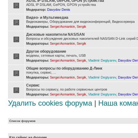
ADSL IP DSLAM, GePON, GPON устройства
ADSL IP DSLAM, GePON, GPON устройства
Модератор:
Davydov Denis
Видео- и Мультимедиа
Видеокамеры, Оборудование для видеоконференций, Видеосервера
Модераторы:
Sergei Asmankin
,
Sergik
Дисковые накопители NAS/SAN
Вопросы и обсуждение дисковых накопителей NAS/SAN D-Link серий D
Модераторы:
Sergei Asmankin
,
Sergik
Другое оборудование
модемы, сетевые карты, печать, USB
Модераторы:
Sergei Asmankin
,
Sergik
,
Vladimir Degtyarev
,
Davydov Den
Общие вопросы по оборудованию Д-Линк
покупка, сервис, ...
Модераторы:
Sergei Asmankin
,
Sergik
,
Vladimir Degtyarev
,
Davydov Den
Сервис
Вопросы по сервису, по работе сервисных центров
Модераторы:
Sergei Asmankin
,
Sergik
,
Vladimir Degtyarev
,
Davydov Den
Удалить cookies форума
|
Наша кома
Список форумов
Кто сейчас на форуме