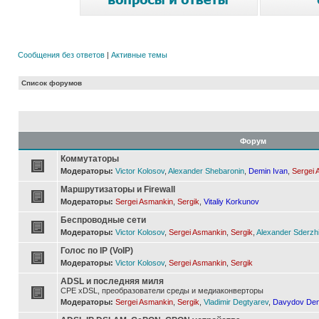
Сообщения без ответов
|
Активные темы
Список форумов
Форум
Коммутаторы
Модераторы:
Victor Kolosov
,
Alexander Shebaronin
,
Demin Ivan
,
Sergei 
Маршрутизаторы и Firewall
Модераторы:
Sergei Asmankin
,
Sergik
,
Vitaliy Korkunov
Беспроводные сети
Модераторы:
Victor Kolosov
,
Sergei Asmankin
,
Sergik
,
Alexander Sderzh
Голос по IP (VoIP)
Модераторы:
Victor Kolosov
,
Sergei Asmankin
,
Sergik
ADSL и последняя миля
CPE xDSL, преобразователи среды и медиаконверторы
Модераторы:
Sergei Asmankin
,
Sergik
,
Vladimir Degtyarev
,
Davydov Den