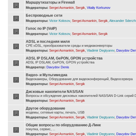
Маршрутизаторы и Firewall
Модераторы:
Sergei Asmankin
,
Sergik
,
Vitaliy Korkunov
Беспроводные сети
Модераторы:
Victor Kolosov
,
Sergei Asmankin
,
Sergik
,
Alexander Sderzh
Голос по IP (VoIP)
Модераторы:
Victor Kolosov
,
Sergei Asmankin
,
Sergik
ADSL и последняя миля
CPE xDSL, преобразователи среды и медиаконверторы
Модераторы:
Sergei Asmankin
,
Sergik
,
Vladimir Degtyarev
,
Davydov Den
ADSL IP DSLAM, GePON, GPON устройства
ADSL IP DSLAM, GePON, GPON устройства
Модератор:
Davydov Denis
Видео- и Мультимедиа
Видеокамеры, Оборудование для видеоконференций, Видеосервера
Модераторы:
Sergei Asmankin
,
Sergik
Дисковые накопители NAS/SAN
Вопросы и обсуждение дисковых накопителей NAS/SAN D-Link серий D
Модераторы:
Sergei Asmankin
,
Sergik
Другое оборудование
модемы, сетевые карты, печать, USB
Модераторы:
Sergei Asmankin
,
Sergik
,
Vladimir Degtyarev
,
Davydov Den
Общие вопросы по оборудованию Д-Линк
покупка, сервис, ...
Модераторы:
Sergei Asmankin
,
Sergik
,
Vladimir Degtyarev
,
Davydov Den