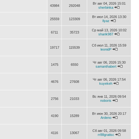
Вт авг 04, 2026 15:01
43984
292048
sherbinka
Вт июл 14, 2026 13:30
25559
123309
Ilyaz
Ср май 13, 2026 10:02
6711
35723
sharik987
Сб июл 11, 2026 15:59
19717
115539
leonidP
Чт авг 06, 2026 15:30
1475
6550
samanthabert
Чт авг 06, 2026 17:54
4676
27608
kuyekeh
Вс янв 11, 2026 09:54
2756
21033
noboris
Вт июн 30, 2026 20:17
4190
15289
Ardeno
Сб авг 01, 2026 09:58
4116
13067
rr88gratisc