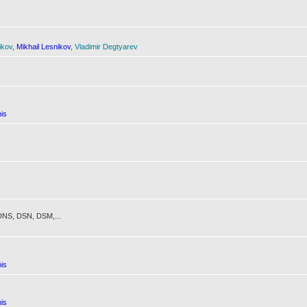
ikov
,
Mikhail Lesnikov
,
Vladimir Degtyarev
is
NS, DSN, DSM,...
is
is