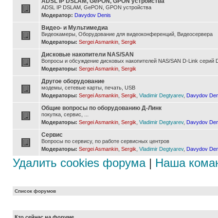
ADSL IP DSLAM, GePON, GPON устройства
ADSL IP DSLAM, GePON, GPON устройства
Модератор:
Davydov Denis
Видео- и Мультимедиа
Видеокамеры, Оборудование для видеоконференций, Видеосервера
Модераторы:
Sergei Asmankin
,
Sergik
Дисковые накопители NAS/SAN
Вопросы и обсуждение дисковых накопителей NAS/SAN D-Link серий D
Модераторы:
Sergei Asmankin
,
Sergik
Другое оборудование
модемы, сетевые карты, печать, USB
Модераторы:
Sergei Asmankin
,
Sergik
,
Vladimir Degtyarev
,
Davydov Den
Общие вопросы по оборудованию Д-Линк
покупка, сервис, ...
Модераторы:
Sergei Asmankin
,
Sergik
,
Vladimir Degtyarev
,
Davydov Den
Сервис
Вопросы по сервису, по работе сервисных центров
Модераторы:
Sergei Asmankin
,
Sergik
,
Vladimir Degtyarev
,
Davydov Den
Удалить cookies форума
|
Наша кома
Список форумов
Кто сейчас на форуме