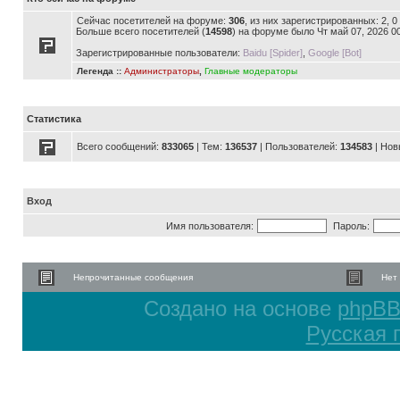
Сейчас посетителей на форуме:
306
, из них зарегистрированных: 2, 
Больше всего посетителей (
14598
) на форуме было Чт май 07, 2026 0
Зарегистрированные пользователи:
Baidu [Spider]
,
Google [Bot]
Легенда ::
Администраторы
,
Главные модераторы
Статистика
Всего сообщений:
833065
| Тем:
136537
| Пользователей:
134583
| Нов
Вход
Имя пользователя:
Пароль:
Непрочитанные сообщения
Нет
Создано на основе
phpB
Русская 