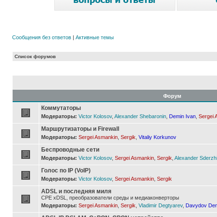
Сообщения без ответов
|
Активные темы
Список форумов
Форум
Коммутаторы
Модераторы:
Victor Kolosov
,
Alexander Shebaronin
,
Demin Ivan
,
Sergei 
Маршрутизаторы и Firewall
Модераторы:
Sergei Asmankin
,
Sergik
,
Vitaliy Korkunov
Беспроводные сети
Модераторы:
Victor Kolosov
,
Sergei Asmankin
,
Sergik
,
Alexander Sderzh
Голос по IP (VoIP)
Модераторы:
Victor Kolosov
,
Sergei Asmankin
,
Sergik
ADSL и последняя миля
CPE xDSL, преобразователи среды и медиаконверторы
Модераторы:
Sergei Asmankin
,
Sergik
,
Vladimir Degtyarev
,
Davydov Den