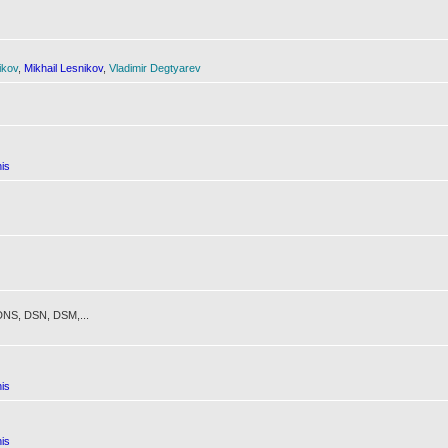
ikov
,
Mikhail Lesnikov
,
Vladimir Degtyarev
is
NS, DSN, DSM,...
is
is