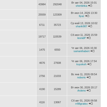
Вт авг 04, 2026 15:01
43984
292048
sherbinka
Вт июл 14, 2026 13:30
25559
123309
Ilyaz
Ср май 13, 2026 10:02
6711
35723
sharik987
Сб июл 11, 2026 15:59
19717
115539
leonidP
Чт авг 06, 2026 15:30
1475
6550
samanthabert
Чт авг 06, 2026 17:54
4676
27608
kuyekeh
Вс янв 11, 2026 09:54
2756
21033
noboris
Вт июн 30, 2026 20:17
4190
15289
Ardeno
Сб авг 01, 2026 09:58
4116
13067
rr88gratisc