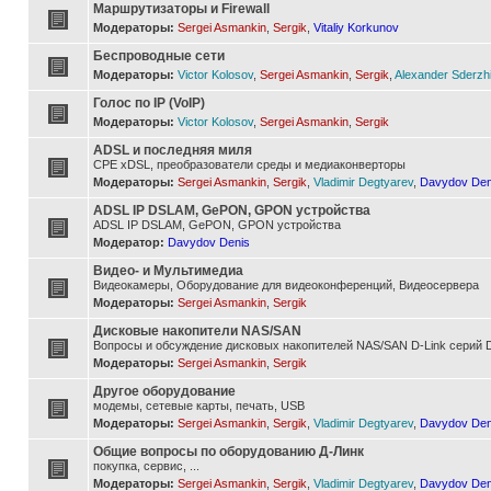
Маршрутизаторы и Firewall
Модераторы:
Sergei Asmankin
,
Sergik
,
Vitaliy Korkunov
Беспроводные сети
Модераторы:
Victor Kolosov
,
Sergei Asmankin
,
Sergik
,
Alexander Sderzh
Голос по IP (VoIP)
Модераторы:
Victor Kolosov
,
Sergei Asmankin
,
Sergik
ADSL и последняя миля
CPE xDSL, преобразователи среды и медиаконверторы
Модераторы:
Sergei Asmankin
,
Sergik
,
Vladimir Degtyarev
,
Davydov Den
ADSL IP DSLAM, GePON, GPON устройства
ADSL IP DSLAM, GePON, GPON устройства
Модератор:
Davydov Denis
Видео- и Мультимедиа
Видеокамеры, Оборудование для видеоконференций, Видеосервера
Модераторы:
Sergei Asmankin
,
Sergik
Дисковые накопители NAS/SAN
Вопросы и обсуждение дисковых накопителей NAS/SAN D-Link серий D
Модераторы:
Sergei Asmankin
,
Sergik
Другое оборудование
модемы, сетевые карты, печать, USB
Модераторы:
Sergei Asmankin
,
Sergik
,
Vladimir Degtyarev
,
Davydov Den
Общие вопросы по оборудованию Д-Линк
покупка, сервис, ...
Модераторы:
Sergei Asmankin
,
Sergik
,
Vladimir Degtyarev
,
Davydov Den