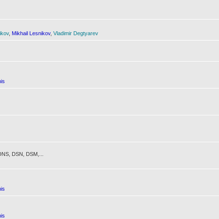
ikov
,
Mikhail Lesnikov
,
Vladimir Degtyarev
is
NS, DSN, DSM,...
is
is