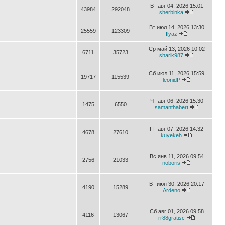
Вт авг 04, 2026 15:01
43984
292048
sherbinka
Вт июл 14, 2026 13:30
25559
123309
Ilyaz
Ср май 13, 2026 10:02
6711
35723
sharik987
Сб июл 11, 2026 15:59
19717
115539
leonidP
Чт авг 06, 2026 15:30
1475
6550
samanthabert
Пт авг 07, 2026 14:32
4678
27610
kuyekeh
Вс янв 11, 2026 09:54
2756
21033
noboris
Вт июн 30, 2026 20:17
4190
15289
Ardeno
Сб авг 01, 2026 09:58
4116
13067
rr88gratisc