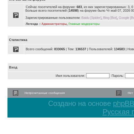
Сейчас посетителей на форуме:
683
, из них зарегистрированных: 3, 
Больше всего посетителей (
14598
) на форуме было Чт май 07, 2026 0
Зарегистрированные пользователи:
Baidu [Spider]
,
Bing [Bot]
,
Google [Bo
Легенда ::
Администраторы
,
Главные модераторы
Статистика
Всего сообщений:
833065
| Тем:
136537
| Пользователей:
134583
| Нов
Вход
Имя пользователя:
Пароль:
Непрочитанные сообщения
Нет
Создано на основе
phpB
Русская 