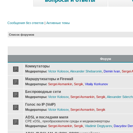
Сообщения без ответов
|
Активные темы
Список форумов
Форум
Коммутаторы
Модераторы:
Victor Kolosov
,
Alexander Shebaronin
,
Demin Ivan
,
Sergei 
Маршрутизаторы и Firewall
Модераторы:
Sergei Asmankin
,
Sergik
,
Vitaliy Korkunov
Беспроводные сети
Модераторы:
Victor Kolosov
,
Sergei Asmankin
,
Sergik
,
Alexander Sderzh
Голос по IP (VoIP)
Модераторы:
Victor Kolosov
,
Sergei Asmankin
,
Sergik
ADSL и последняя миля
CPE xDSL, преобразователи среды и медиаконверторы
Модераторы:
Sergei Asmankin
,
Sergik
,
Vladimir Degtyarev
,
Davydov Den