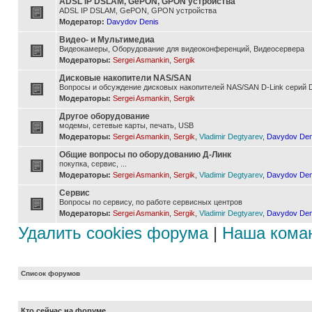
ADSL IP DSLAM, GePON, GPON устройства
ADSL IP DSLAM, GePON, GPON устройства
Модератор:
Davydov Denis
Видео- и Мультимедиа
Видеокамеры, Оборудование для видеоконференций, Видеосервера
Модераторы:
Sergei Asmankin
,
Sergik
Дисковые накопители NAS/SAN
Вопросы и обсуждение дисковых накопителей NAS/SAN D-Link серий D
Модераторы:
Sergei Asmankin
,
Sergik
Другое оборудование
модемы, сетевые карты, печать, USB
Модераторы:
Sergei Asmankin
,
Sergik
,
Vladimir Degtyarev
,
Davydov Den
Общие вопросы по оборудованию Д-Линк
покупка, сервис, ...
Модераторы:
Sergei Asmankin
,
Sergik
,
Vladimir Degtyarev
,
Davydov Den
Сервис
Вопросы по сервису, по работе сервисных центров
Модераторы:
Sergei Asmankin
,
Sergik
,
Vladimir Degtyarev
,
Davydov Den
Удалить cookies форума
|
Наша кома
Список форумов
Кто сейчас на форуме