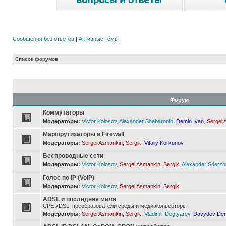
Сообщения без ответов
|
Активные темы
Список форумов
Форум
Коммутаторы
Модераторы:
Victor Kolosov
,
Alexander Shebaronin
,
Demin Ivan
,
Sergei 
Маршрутизаторы и Firewall
Модераторы:
Sergei Asmankin
,
Sergik
,
Vitaliy Korkunov
Беспроводные сети
Модераторы:
Victor Kolosov
,
Sergei Asmankin
,
Sergik
,
Alexander Sderzh
Голос по IP (VoIP)
Модераторы:
Victor Kolosov
,
Sergei Asmankin
,
Sergik
ADSL и последняя миля
CPE xDSL, преобразователи среды и медиаконверторы
Модераторы:
Sergei Asmankin
,
Sergik
,
Vladimir Degtyarev
,
Davydov Den