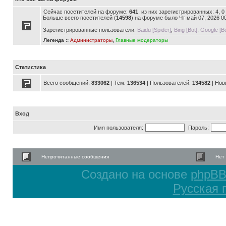
Сейчас посетителей на форуме:
641
, из них зарегистрированных: 4, 
Больше всего посетителей (
14598
) на форуме было Чт май 07, 2026 0
Зарегистрированные пользователи:
Baidu [Spider]
,
Bing [Bot]
,
Google [Bo
Легенда ::
Администраторы
,
Главные модераторы
Статистика
Всего сообщений:
833062
| Тем:
136534
| Пользователей:
134582
| Нов
Вход
Имя пользователя:
Пароль:
Непрочитанные сообщения
Нет
Создано на основе
phpB
Русская 