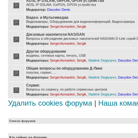
ADSL IP DSLAM, GePON, GPON устройства
ADSL IP DSLAM, GePON, GPON устройства
Модератор:
Davydov Denis
Видео- и Мультимедиа
Видеокамеры, Оборудование для видеоконференций, Видеосервера
Модераторы:
Sergei Asmankin
,
Sergik
Дисковые накопители NAS/SAN
Вопросы и обсуждение дисковых накопителей NAS/SAN D-Link серий D
Модераторы:
Sergei Asmankin
,
Sergik
Другое оборудование
модемы, сетевые карты, печать, USB
Модераторы:
Sergei Asmankin
,
Sergik
,
Vladimir Degtyarev
,
Davydov Den
Общие вопросы по оборудованию Д-Линк
покупка, сервис, ...
Модераторы:
Sergei Asmankin
,
Sergik
,
Vladimir Degtyarev
,
Davydov Den
Сервис
Вопросы по сервису, по работе сервисных центров
Модераторы:
Sergei Asmankin
,
Sergik
,
Vladimir Degtyarev
,
Davydov Den
Удалить cookies форума
|
Наша кома
Список форумов
Кто сейчас на форуме