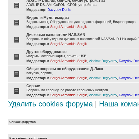
ADSL IP DSLAM, GePON, GPON устройства
ADSL IP DSLAM, GePON, GPON устройства
Модератор:
Davydov Denis
Видео- и Мультимедиа
Видеокамеры, Оборудование для видеоконференций, Видеосервера
Модераторы:
Sergei Asmankin
,
Sergik
Дисковые накопители NAS/SAN
Вопросы и обсуждение дисковых накопителей NAS/SAN D-Link серий D
Модераторы:
Sergei Asmankin
,
Sergik
Другое оборудование
модемы, сетевые карты, печать, USB
Модераторы:
Sergei Asmankin
,
Sergik
,
Vladimir Degtyarev
,
Davydov Den
Общие вопросы по оборудованию Д-Линк
покупка, сервис, ...
Модераторы:
Sergei Asmankin
,
Sergik
,
Vladimir Degtyarev
,
Davydov Den
Сервис
Вопросы по сервису, по работе сервисных центров
Модераторы:
Sergei Asmankin
,
Sergik
,
Vladimir Degtyarev
,
Davydov Den
Удалить cookies форума
|
Наша кома
Список форумов
Кто сейчас на форуме