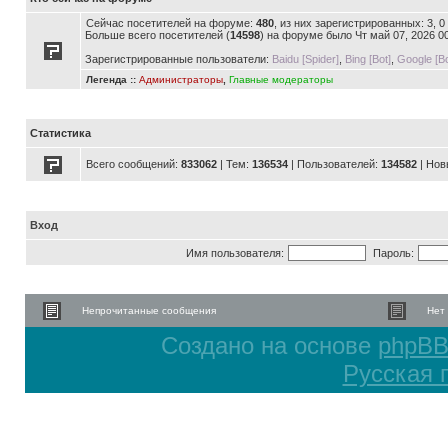
Сейчас посетителей на форуме:
480
, из них зарегистрированных: 3, 
Больше всего посетителей (
14598
) на форуме было Чт май 07, 2026 0
Зарегистрированные пользователи:
Baidu [Spider]
,
Bing [Bot]
,
Google [Bo
Легенда ::
Администраторы
,
Главные модераторы
Статистика
Всего сообщений:
833062
| Тем:
136534
| Пользователей:
134582
| Нов
Вход
Имя пользователя:
Пароль:
Непрочитанные сообщения
Нет
Создано на основе
phpB
Русская 