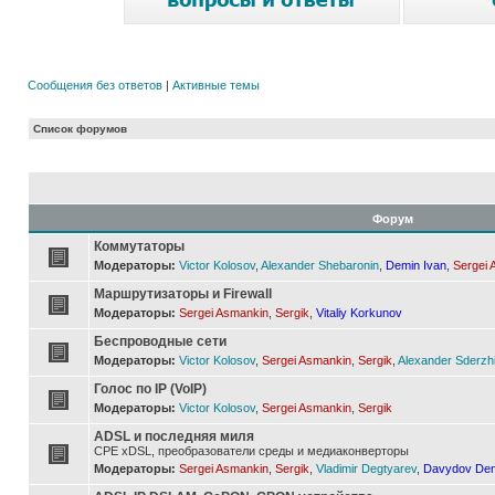
Сообщения без ответов
|
Активные темы
Список форумов
Форум
Коммутаторы
Модераторы:
Victor Kolosov
,
Alexander Shebaronin
,
Demin Ivan
,
Sergei 
Маршрутизаторы и Firewall
Модераторы:
Sergei Asmankin
,
Sergik
,
Vitaliy Korkunov
Беспроводные сети
Модераторы:
Victor Kolosov
,
Sergei Asmankin
,
Sergik
,
Alexander Sderzh
Голос по IP (VoIP)
Модераторы:
Victor Kolosov
,
Sergei Asmankin
,
Sergik
ADSL и последняя миля
CPE xDSL, преобразователи среды и медиаконверторы
Модераторы:
Sergei Asmankin
,
Sergik
,
Vladimir Degtyarev
,
Davydov Den