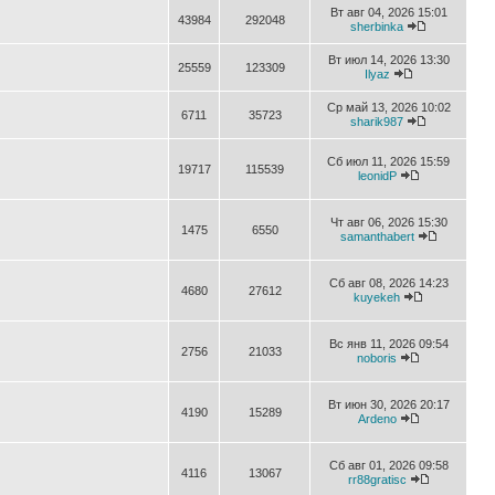
Вт авг 04, 2026 15:01
43984
292048
sherbinka
Вт июл 14, 2026 13:30
25559
123309
Ilyaz
Ср май 13, 2026 10:02
6711
35723
sharik987
Сб июл 11, 2026 15:59
19717
115539
leonidP
Чт авг 06, 2026 15:30
1475
6550
samanthabert
Сб авг 08, 2026 14:23
4680
27612
kuyekeh
Вс янв 11, 2026 09:54
2756
21033
noboris
Вт июн 30, 2026 20:17
4190
15289
Ardeno
Сб авг 01, 2026 09:58
4116
13067
rr88gratisc