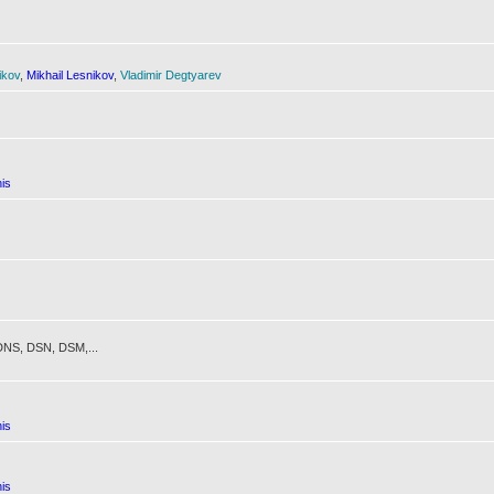
ikov
,
Mikhail Lesnikov
,
Vladimir Degtyarev
is
NS, DSN, DSM,...
is
is