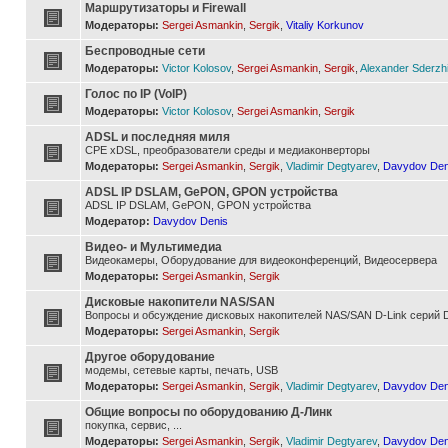
Маршрутизаторы и Firewall
Модераторы:
Sergei Asmankin
,
Sergik
,
Vitaliy Korkunov
Беспроводные сети
Модераторы:
Victor Kolosov
,
Sergei Asmankin
,
Sergik
,
Alexander Sderzh
Голос по IP (VoIP)
Модераторы:
Victor Kolosov
,
Sergei Asmankin
,
Sergik
ADSL и последняя миля
CPE xDSL, преобразователи среды и медиаконверторы
Модераторы:
Sergei Asmankin
,
Sergik
,
Vladimir Degtyarev
,
Davydov Den
ADSL IP DSLAM, GePON, GPON устройства
ADSL IP DSLAM, GePON, GPON устройства
Модератор:
Davydov Denis
Видео- и Мультимедиа
Видеокамеры, Оборудование для видеоконференций, Видеосервера
Модераторы:
Sergei Asmankin
,
Sergik
Дисковые накопители NAS/SAN
Вопросы и обсуждение дисковых накопителей NAS/SAN D-Link серий D
Модераторы:
Sergei Asmankin
,
Sergik
Другое оборудование
модемы, сетевые карты, печать, USB
Модераторы:
Sergei Asmankin
,
Sergik
,
Vladimir Degtyarev
,
Davydov Den
Общие вопросы по оборудованию Д-Линк
покупка, сервис, ...
Модераторы:
Sergei Asmankin
,
Sergik
,
Vladimir Degtyarev
,
Davydov Den