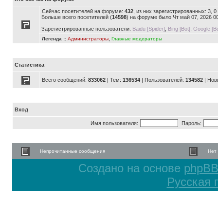
Сейчас посетителей на форуме:
432
, из них зарегистрированных: 3, 
Больше всего посетителей (
14598
) на форуме было Чт май 07, 2026 0
Зарегистрированные пользователи:
Baidu [Spider]
,
Bing [Bot]
,
Google [Bo
Легенда ::
Администраторы
,
Главные модераторы
Статистика
Всего сообщений:
833062
| Тем:
136534
| Пользователей:
134582
| Нов
Вход
Имя пользователя:
Пароль:
Непрочитанные сообщения
Нет
Создано на основе
phpB
Русская 