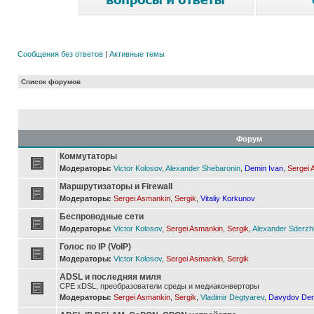
Сообщения без ответов
|
Активные темы
Список форумов
Форум
Коммутаторы
Модераторы:
Victor Kolosov
,
Alexander Shebaronin
,
Demin Ivan
,
Sergei 
Маршрутизаторы и Firewall
Модераторы:
Sergei Asmankin
,
Sergik
,
Vitaliy Korkunov
Беспроводные сети
Модераторы:
Victor Kolosov
,
Sergei Asmankin
,
Sergik
,
Alexander Sderzh
Голос по IP (VoIP)
Модераторы:
Victor Kolosov
,
Sergei Asmankin
,
Sergik
ADSL и последняя миля
CPE xDSL, преобразователи среды и медиаконверторы
Модераторы:
Sergei Asmankin
,
Sergik
,
Vladimir Degtyarev
,
Davydov Den