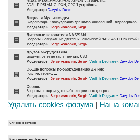
ADSL IP DSLAM, GePON, GPON устройства
ADSL IP DSLAM, GePON, GPON устройства
Модератор:
Davydov Denis
Видео- и Мультимедиа
Видеокамеры, Оборудование для видеоконференций, Видеосервера
Модераторы:
Sergei Asmankin
,
Sergik
Дисковые накопители NAS/SAN
Вопросы и обсуждение дисковых накопителей NAS/SAN D-Link серий D
Модераторы:
Sergei Asmankin
,
Sergik
Другое оборудование
модемы, сетевые карты, печать, USB
Модераторы:
Sergei Asmankin
,
Sergik
,
Vladimir Degtyarev
,
Davydov Den
Общие вопросы по оборудованию Д-Линк
покупка, сервис, ...
Модераторы:
Sergei Asmankin
,
Sergik
,
Vladimir Degtyarev
,
Davydov Den
Сервис
Вопросы по сервису, по работе сервисных центров
Модераторы:
Sergei Asmankin
,
Sergik
,
Vladimir Degtyarev
,
Davydov Den
Удалить cookies форума
|
Наша кома
Список форумов
Кто сейчас на форуме