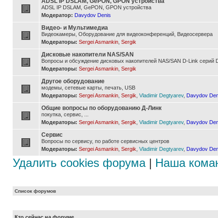
ADSL IP DSLAM, GePON, GPON устройства
ADSL IP DSLAM, GePON, GPON устройства
Модератор:
Davydov Denis
Видео- и Мультимедиа
Видеокамеры, Оборудование для видеоконференций, Видеосервера
Модераторы:
Sergei Asmankin
,
Sergik
Дисковые накопители NAS/SAN
Вопросы и обсуждение дисковых накопителей NAS/SAN D-Link серий D
Модераторы:
Sergei Asmankin
,
Sergik
Другое оборудование
модемы, сетевые карты, печать, USB
Модераторы:
Sergei Asmankin
,
Sergik
,
Vladimir Degtyarev
,
Davydov Den
Общие вопросы по оборудованию Д-Линк
покупка, сервис, ...
Модераторы:
Sergei Asmankin
,
Sergik
,
Vladimir Degtyarev
,
Davydov Den
Сервис
Вопросы по сервису, по работе сервисных центров
Модераторы:
Sergei Asmankin
,
Sergik
,
Vladimir Degtyarev
,
Davydov Den
Удалить cookies форума
|
Наша кома
Список форумов
Кто сейчас на форуме