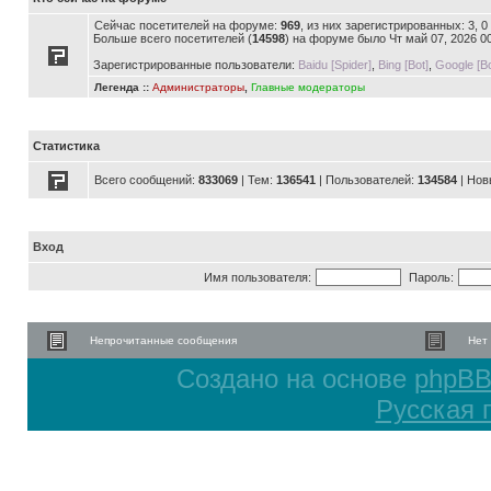
Сейчас посетителей на форуме:
969
, из них зарегистрированных: 3, 
Больше всего посетителей (
14598
) на форуме было Чт май 07, 2026 0
Зарегистрированные пользователи:
Baidu [Spider]
,
Bing [Bot]
,
Google [Bo
Легенда ::
Администраторы
,
Главные модераторы
Статистика
Всего сообщений:
833069
| Тем:
136541
| Пользователей:
134584
| Нов
Вход
Имя пользователя:
Пароль:
Непрочитанные сообщения
Нет
Создано на основе
phpB
Русская 