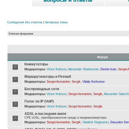
Сообщения без ответов
|
Активные темы
Список форумов
Форум
Коммутаторы
Модераторы:
Victor Kolosov
,
Alexander Shebaronin
,
Demin Ivan
,
Sergei 
Маршрутизаторы и Firewall
Модераторы:
Sergei Asmankin
,
Sergik
,
Vitaliy Korkunov
Беспроводные сети
Модераторы:
Victor Kolosov
,
Sergei Asmankin
,
Sergik
,
Alexander Sderzh
Голос по IP (VoIP)
Модераторы:
Victor Kolosov
,
Sergei Asmankin
,
Sergik
ADSL и последняя миля
CPE xDSL, преобразователи среды и медиаконверторы
Модераторы:
Sergei Asmankin
,
Sergik
,
Vladimir Degtyarev
,
Davydov Den