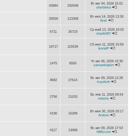
Вт авг 04, 2026 15:01
43984
292048
sherbinka
Вт июл 14, 2026 13:30
25559
123309
Ilyaz
Ср май 13, 2026 10:02
6711
35723
sharik987
Сб июл 11, 2026 15:59
19717
115539
leonidP
Чт авг 06, 2026 15:30
1475
6550
samanthabert
Вс авг 09, 2026 12:28
4682
27614
kuyekeh
Вс янв 11, 2026 09:54
2756
21033
noboris
Вт июн 30, 2026 20:17
4190
15289
Ardeno
Вс авг 09, 2026 17:53
4117
13068
hi88ccom