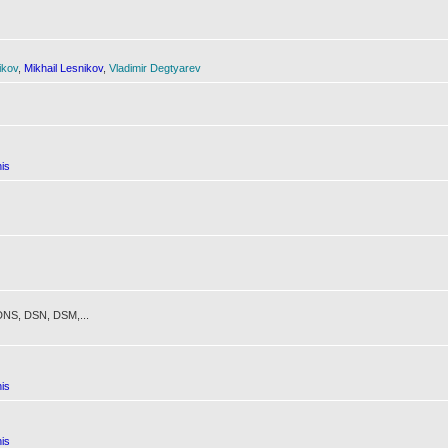
ikov
,
Mikhail Lesnikov
,
Vladimir Degtyarev
is
NS, DSN, DSM,...
is
is