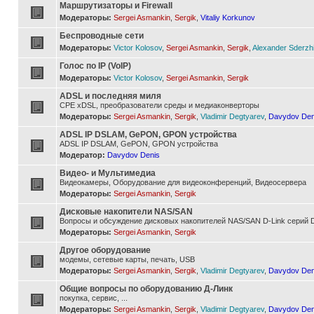
Маршрутизаторы и Firewall
Модераторы:
Sergei Asmankin
,
Sergik
,
Vitaliy Korkunov
Беспроводные сети
Модераторы:
Victor Kolosov
,
Sergei Asmankin
,
Sergik
,
Alexander Sderzh
Голос по IP (VoIP)
Модераторы:
Victor Kolosov
,
Sergei Asmankin
,
Sergik
ADSL и последняя миля
CPE xDSL, преобразователи среды и медиаконверторы
Модераторы:
Sergei Asmankin
,
Sergik
,
Vladimir Degtyarev
,
Davydov Den
ADSL IP DSLAM, GePON, GPON устройства
ADSL IP DSLAM, GePON, GPON устройства
Модератор:
Davydov Denis
Видео- и Мультимедиа
Видеокамеры, Оборудование для видеоконференций, Видеосервера
Модераторы:
Sergei Asmankin
,
Sergik
Дисковые накопители NAS/SAN
Вопросы и обсуждение дисковых накопителей NAS/SAN D-Link серий D
Модераторы:
Sergei Asmankin
,
Sergik
Другое оборудование
модемы, сетевые карты, печать, USB
Модераторы:
Sergei Asmankin
,
Sergik
,
Vladimir Degtyarev
,
Davydov Den
Общие вопросы по оборудованию Д-Линк
покупка, сервис, ...
Модераторы:
Sergei Asmankin
,
Sergik
,
Vladimir Degtyarev
,
Davydov Den