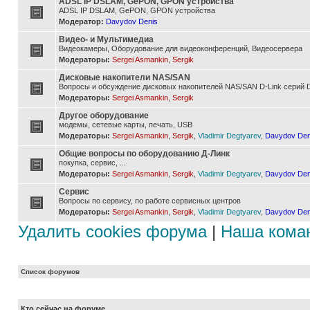
ADSL IP DSLAM, GePON, GPON устройства
ADSL IP DSLAM, GePON, GPON устройства
Модератор:
Davydov Denis
Видео- и Мультимедиа
Видеокамеры, Оборудование для видеоконференций, Видеосервера
Модераторы:
Sergei Asmankin
,
Sergik
Дисковые накопители NAS/SAN
Вопросы и обсуждение дисковых накопителей NAS/SAN D-Link серий D
Модераторы:
Sergei Asmankin
,
Sergik
Другое оборудование
модемы, сетевые карты, печать, USB
Модераторы:
Sergei Asmankin
,
Sergik
,
Vladimir Degtyarev
,
Davydov Den
Общие вопросы по оборудованию Д-Линк
покупка, сервис, ...
Модераторы:
Sergei Asmankin
,
Sergik
,
Vladimir Degtyarev
,
Davydov Den
Сервис
Вопросы по сервису, по работе сервисных центров
Модераторы:
Sergei Asmankin
,
Sergik
,
Vladimir Degtyarev
,
Davydov Den
Удалить cookies форума
|
Наша кома
Список форумов
Кто сейчас на форуме