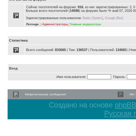
Сейчас посетителей на форуме:
916
, из них зарегистрированных: 2, 
Больше всего посетителей (
14598
) на форуме было Чт май 07, 2026 0
Зарегистрированные пользователи:
Baidu [Spider]
,
Google [Bot]
Легенда ::
Администраторы
,
Главные модераторы
Статистика
Всего сообщений:
833065
| Тем:
136537
| Пользователей:
134583
| Нов
Вход
Имя пользователя:
Пароль:
Непрочитанные сообщения
Нет
Создано на основе
phpB
Русская 