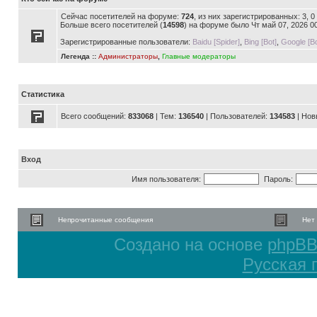
Сейчас посетителей на форуме:
724
, из них зарегистрированных: 3, 
Больше всего посетителей (
14598
) на форуме было Чт май 07, 2026 0
Зарегистрированные пользователи:
Baidu [Spider]
,
Bing [Bot]
,
Google [Bo
Легенда ::
Администраторы
,
Главные модераторы
Статистика
Всего сообщений:
833068
| Тем:
136540
| Пользователей:
134583
| Нов
Вход
Имя пользователя:
Пароль:
Непрочитанные сообщения
Нет
Создано на основе
phpB
Русская 