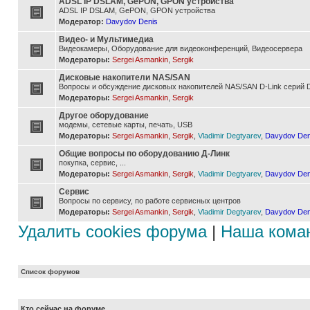
ADSL IP DSLAM, GePON, GPON устройства
ADSL IP DSLAM, GePON, GPON устройства
Модератор:
Davydov Denis
Видео- и Мультимедиа
Видеокамеры, Оборудование для видеоконференций, Видеосервера
Модераторы:
Sergei Asmankin
,
Sergik
Дисковые накопители NAS/SAN
Вопросы и обсуждение дисковых накопителей NAS/SAN D-Link серий D
Модераторы:
Sergei Asmankin
,
Sergik
Другое оборудование
модемы, сетевые карты, печать, USB
Модераторы:
Sergei Asmankin
,
Sergik
,
Vladimir Degtyarev
,
Davydov Den
Общие вопросы по оборудованию Д-Линк
покупка, сервис, ...
Модераторы:
Sergei Asmankin
,
Sergik
,
Vladimir Degtyarev
,
Davydov Den
Сервис
Вопросы по сервису, по работе сервисных центров
Модераторы:
Sergei Asmankin
,
Sergik
,
Vladimir Degtyarev
,
Davydov Den
Удалить cookies форума
|
Наша кома
Список форумов
Кто сейчас на форуме