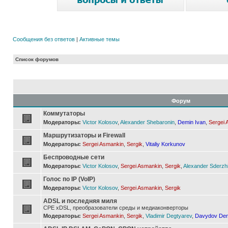
Сообщения без ответов
|
Активные темы
Список форумов
Форум
Коммутаторы
Модераторы:
Victor Kolosov
,
Alexander Shebaronin
,
Demin Ivan
,
Sergei 
Маршрутизаторы и Firewall
Модераторы:
Sergei Asmankin
,
Sergik
,
Vitaliy Korkunov
Беспроводные сети
Модераторы:
Victor Kolosov
,
Sergei Asmankin
,
Sergik
,
Alexander Sderzh
Голос по IP (VoIP)
Модераторы:
Victor Kolosov
,
Sergei Asmankin
,
Sergik
ADSL и последняя миля
CPE xDSL, преобразователи среды и медиаконверторы
Модераторы:
Sergei Asmankin
,
Sergik
,
Vladimir Degtyarev
,
Davydov Den