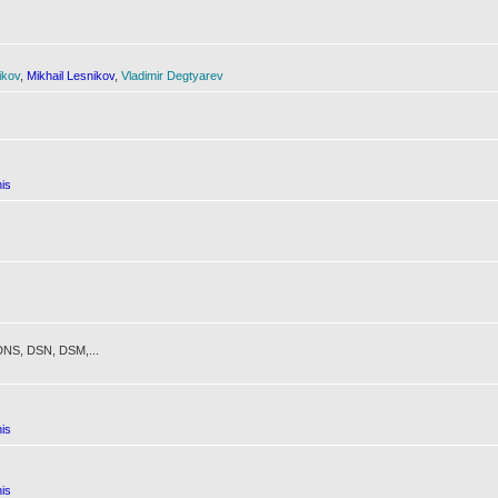
ikov
,
Mikhail Lesnikov
,
Vladimir Degtyarev
is
NS, DSN, DSM,...
is
is