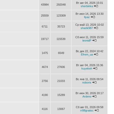
Вт авг 04, 2026 15:01
43984
292048
sherbinka
Вт июл 14, 2026 13:30
25559
123309
Ilyaz
Ср май 13, 2026 10:02
6711
35723
sharik987
Сб июл 11, 2026 15:59
19717
115539
leonidP
Вс дек 22, 2024 10:42
1475
6549
Efrem_ua
Вт авг 04, 2026 15:36
4674
27606
kuyekeh
Вс янв 11, 2026 09:54
2756
21033
noboris
Вт июн 30, 2026 20:17
4190
15289
Ardeno
Сб авг 01, 2026 09:58
4116
13067
rr88gratisc