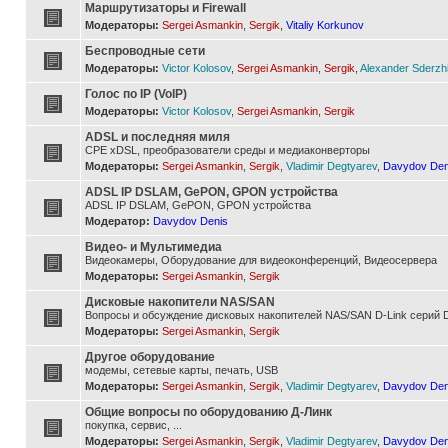
Маршрутизаторы и Firewall
Модераторы:
Sergei Asmankin
,
Sergik
,
Vitaliy Korkunov
Беспроводные сети
Модераторы:
Victor Kolosov
,
Sergei Asmankin
,
Sergik
,
Alexander Sderzh
Голос по IP (VoIP)
Модераторы:
Victor Kolosov
,
Sergei Asmankin
,
Sergik
ADSL и последняя миля
CPE xDSL, преобразователи среды и медиаконверторы
Модераторы:
Sergei Asmankin
,
Sergik
,
Vladimir Degtyarev
,
Davydov Den
ADSL IP DSLAM, GePON, GPON устройства
ADSL IP DSLAM, GePON, GPON устройства
Модератор:
Davydov Denis
Видео- и Мультимедиа
Видеокамеры, Оборудование для видеоконференций, Видеосервера
Модераторы:
Sergei Asmankin
,
Sergik
Дисковые накопители NAS/SAN
Вопросы и обсуждение дисковых накопителей NAS/SAN D-Link серий D
Модераторы:
Sergei Asmankin
,
Sergik
Другое оборудование
модемы, сетевые карты, печать, USB
Модераторы:
Sergei Asmankin
,
Sergik
,
Vladimir Degtyarev
,
Davydov Den
Общие вопросы по оборудованию Д-Линк
покупка, сервис, ...
Модераторы:
Sergei Asmankin
,
Sergik
,
Vladimir Degtyarev
,
Davydov Den