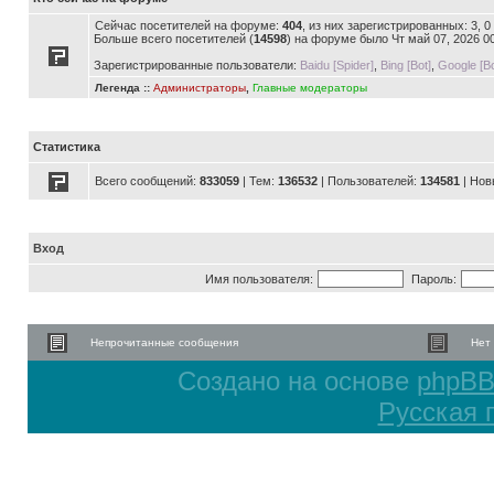
Сейчас посетителей на форуме:
404
, из них зарегистрированных: 3, 
Больше всего посетителей (
14598
) на форуме было Чт май 07, 2026 0
Зарегистрированные пользователи:
Baidu [Spider]
,
Bing [Bot]
,
Google [Bo
Легенда ::
Администраторы
,
Главные модераторы
Статистика
Всего сообщений:
833059
| Тем:
136532
| Пользователей:
134581
| Нов
Вход
Имя пользователя:
Пароль:
Непрочитанные сообщения
Нет
Создано на основе
phpB
Русская 