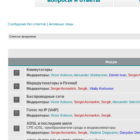
Сообщения без ответов
|
Активные темы
Список форумов
Форум
Коммутаторы
Модераторы:
Victor Kolosov
,
Alexander Shebaronin
,
Demin Ivan
,
Sergei 
Маршрутизаторы и Firewall
Модераторы:
Sergei Asmankin
,
Sergik
,
Vitaliy Korkunov
Беспроводные сети
Модераторы:
Victor Kolosov
,
Sergei Asmankin
,
Sergik
,
Alexander Sderzh
Голос по IP (VoIP)
Модераторы:
Victor Kolosov
,
Sergei Asmankin
,
Sergik
ADSL и последняя миля
CPE xDSL, преобразователи среды и медиаконверторы
Модераторы:
Sergei Asmankin
,
Sergik
,
Vladimir Degtyarev
,
Davydov Den