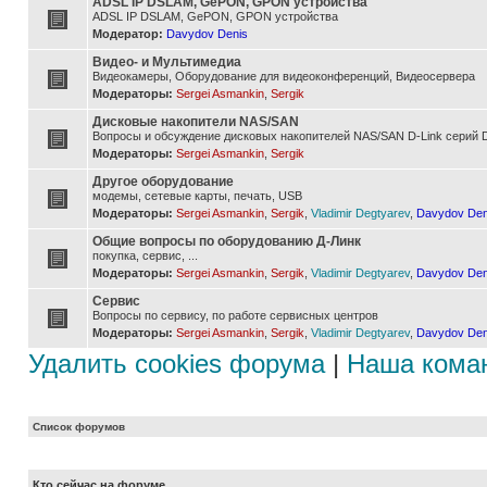
ADSL IP DSLAM, GePON, GPON устройства
ADSL IP DSLAM, GePON, GPON устройства
Модератор:
Davydov Denis
Видео- и Мультимедиа
Видеокамеры, Оборудование для видеоконференций, Видеосервера
Модераторы:
Sergei Asmankin
,
Sergik
Дисковые накопители NAS/SAN
Вопросы и обсуждение дисковых накопителей NAS/SAN D-Link серий D
Модераторы:
Sergei Asmankin
,
Sergik
Другое оборудование
модемы, сетевые карты, печать, USB
Модераторы:
Sergei Asmankin
,
Sergik
,
Vladimir Degtyarev
,
Davydov Den
Общие вопросы по оборудованию Д-Линк
покупка, сервис, ...
Модераторы:
Sergei Asmankin
,
Sergik
,
Vladimir Degtyarev
,
Davydov Den
Сервис
Вопросы по сервису, по работе сервисных центров
Модераторы:
Sergei Asmankin
,
Sergik
,
Vladimir Degtyarev
,
Davydov Den
Удалить cookies форума
|
Наша кома
Список форумов
Кто сейчас на форуме