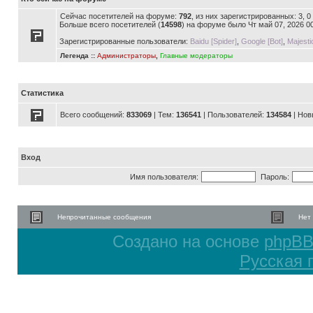
Сейчас посетителей на форуме:
792
, из них зарегистрированных: 3, 
Больше всего посетителей (
14598
) на форуме было Чт май 07, 2026 0
Зарегистрированные пользователи:
Baidu [Spider]
,
Google [Bot]
,
Majesti
Легенда ::
Администраторы
,
Главные модераторы
Статистика
Всего сообщений:
833069
| Тем:
136541
| Пользователей:
134584
| Нов
Вход
Имя пользователя:
Пароль:
Непрочитанные сообщения
Нет
Создано на основе
phpB
Русская 