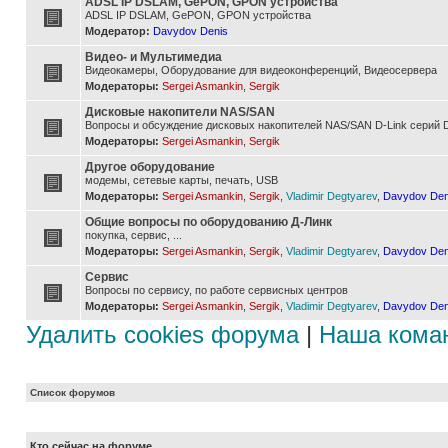
ADSL IP DSLAM, GePON, GPON устройства
ADSL IP DSLAM, GePON, GPON устройства
Модератор:
Davydov Denis
Видео- и Мультимедиа
Видеокамеры, Оборудование для видеоконференций, Видеосервера
Модераторы:
Sergei Asmankin
,
Sergik
Дисковые накопители NAS/SAN
Вопросы и обсуждение дисковых накопителей NAS/SAN D-Link серий D
Модераторы:
Sergei Asmankin
,
Sergik
Другое оборудование
модемы, сетевые карты, печать, USB
Модераторы:
Sergei Asmankin
,
Sergik
,
Vladimir Degtyarev
,
Davydov Den
Общие вопросы по оборудованию Д-Линк
покупка, сервис, ...
Модераторы:
Sergei Asmankin
,
Sergik
,
Vladimir Degtyarev
,
Davydov Den
Сервис
Вопросы по сервису, по работе сервисных центров
Модераторы:
Sergei Asmankin
,
Sergik
,
Vladimir Degtyarev
,
Davydov Den
Удалить cookies форума
|
Наша кома
Список форумов
Кто сейчас на форуме