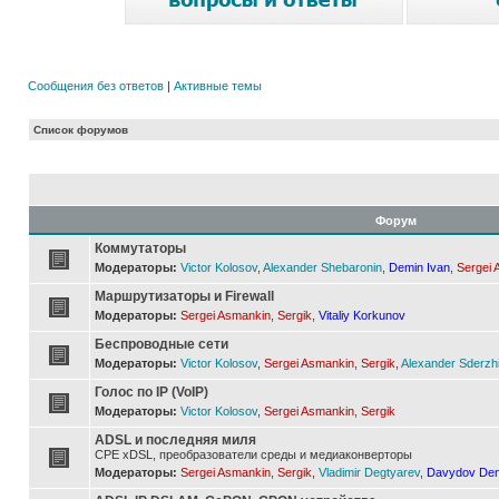
Сообщения без ответов
|
Активные темы
Список форумов
Форум
Коммутаторы
Модераторы:
Victor Kolosov
,
Alexander Shebaronin
,
Demin Ivan
,
Sergei 
Маршрутизаторы и Firewall
Модераторы:
Sergei Asmankin
,
Sergik
,
Vitaliy Korkunov
Беспроводные сети
Модераторы:
Victor Kolosov
,
Sergei Asmankin
,
Sergik
,
Alexander Sderzh
Голос по IP (VoIP)
Модераторы:
Victor Kolosov
,
Sergei Asmankin
,
Sergik
ADSL и последняя миля
CPE xDSL, преобразователи среды и медиаконверторы
Модераторы:
Sergei Asmankin
,
Sergik
,
Vladimir Degtyarev
,
Davydov Den