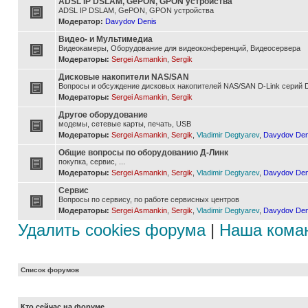
ADSL IP DSLAM, GePON, GPON устройства
ADSL IP DSLAM, GePON, GPON устройства
Модератор:
Davydov Denis
Видео- и Мультимедиа
Видеокамеры, Оборудование для видеоконференций, Видеосервера
Модераторы:
Sergei Asmankin
,
Sergik
Дисковые накопители NAS/SAN
Вопросы и обсуждение дисковых накопителей NAS/SAN D-Link серий D
Модераторы:
Sergei Asmankin
,
Sergik
Другое оборудование
модемы, сетевые карты, печать, USB
Модераторы:
Sergei Asmankin
,
Sergik
,
Vladimir Degtyarev
,
Davydov Den
Общие вопросы по оборудованию Д-Линк
покупка, сервис, ...
Модераторы:
Sergei Asmankin
,
Sergik
,
Vladimir Degtyarev
,
Davydov Den
Сервис
Вопросы по сервису, по работе сервисных центров
Модераторы:
Sergei Asmankin
,
Sergik
,
Vladimir Degtyarev
,
Davydov Den
Удалить cookies форума
|
Наша кома
Список форумов
Кто сейчас на форуме