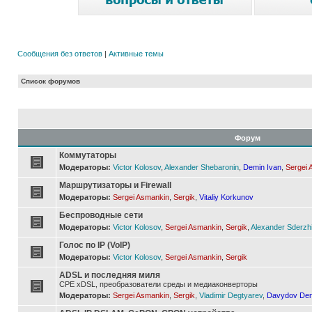
Сообщения без ответов
|
Активные темы
Список форумов
Форум
Коммутаторы
Модераторы:
Victor Kolosov
,
Alexander Shebaronin
,
Demin Ivan
,
Sergei 
Маршрутизаторы и Firewall
Модераторы:
Sergei Asmankin
,
Sergik
,
Vitaliy Korkunov
Беспроводные сети
Модераторы:
Victor Kolosov
,
Sergei Asmankin
,
Sergik
,
Alexander Sderzh
Голос по IP (VoIP)
Модераторы:
Victor Kolosov
,
Sergei Asmankin
,
Sergik
ADSL и последняя миля
CPE xDSL, преобразователи среды и медиаконверторы
Модераторы:
Sergei Asmankin
,
Sergik
,
Vladimir Degtyarev
,
Davydov Den