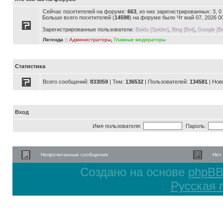
Сейчас посетителей на форуме:
663
, из них зарегистрированных: 3, 
Больше всего посетителей (
14598
) на форуме было Чт май 07, 2026 0
Зарегистрированные пользователи:
Baidu [Spider]
,
Bing [Bot]
,
Google [Bo
Легенда ::
Администраторы
,
Главные модераторы
Статистика
Всего сообщений:
833059
| Тем:
136532
| Пользователей:
134581
| Нов
Вход
Имя пользователя:
Пароль:
Непрочитанные сообщения
Нет
Создано на основе
phpB
Русская 