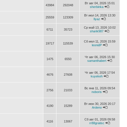
Вт авг 04, 2026 15:01
43984
292048
sherbinka
Вт июл 14, 2026 13:30
25559
123309
Ilyaz
Ср май 13, 2026 10:02
6711
35723
sharik987
Сб июл 11, 2026 15:59
19717
115539
leonidP
Чт авг 06, 2026 15:30
1475
6550
samanthabert
Чт авг 06, 2026 17:54
4676
27608
kuyekeh
Вс янв 11, 2026 09:54
2756
21033
noboris
Вт июн 30, 2026 20:17
4190
15289
Ardeno
Сб авг 01, 2026 09:58
4116
13067
rr88gratisc