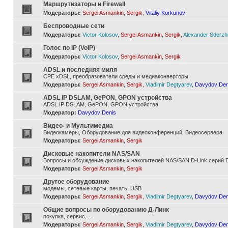
Маршрутизаторы и Firewall
Модераторы:
Sergei Asmankin
,
Sergik
,
Vitaliy Korkunov
Беспроводные сети
Модераторы:
Victor Kolosov
,
Sergei Asmankin
,
Sergik
,
Alexander Sderzh
Голос по IP (VoIP)
Модераторы:
Victor Kolosov
,
Sergei Asmankin
,
Sergik
ADSL и последняя миля
CPE xDSL, преобразователи среды и медиаконверторы
Модераторы:
Sergei Asmankin
,
Sergik
,
Vladimir Degtyarev
,
Davydov Den
ADSL IP DSLAM, GePON, GPON устройства
ADSL IP DSLAM, GePON, GPON устройства
Модератор:
Davydov Denis
Видео- и Мультимедиа
Видеокамеры, Оборудование для видеоконференций, Видеосервера
Модераторы:
Sergei Asmankin
,
Sergik
Дисковые накопители NAS/SAN
Вопросы и обсуждение дисковых накопителей NAS/SAN D-Link серий D
Модераторы:
Sergei Asmankin
,
Sergik
Другое оборудование
модемы, сетевые карты, печать, USB
Модераторы:
Sergei Asmankin
,
Sergik
,
Vladimir Degtyarev
,
Davydov Den
Общие вопросы по оборудованию Д-Линк
покупка, сервис, ...
Модераторы:
Sergei Asmankin
,
Sergik
,
Vladimir Degtyarev
,
Davydov Den