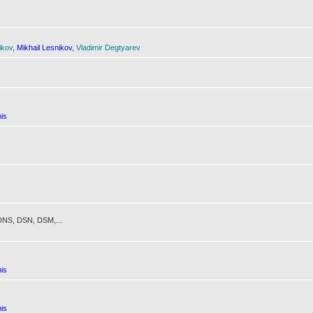
ikov
,
Mikhail Lesnikov
,
Vladimir Degtyarev
is
NS, DSN, DSM,...
is
is