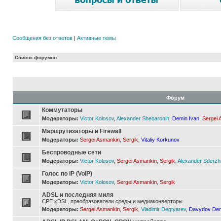
Сообщения без ответов
|
Активные темы
Список форумов
Форум
Коммутаторы
Модераторы:
Victor Kolosov
,
Alexander Shebaronin
,
Demin Ivan
,
Sergei 
Маршрутизаторы и Firewall
Модераторы:
Sergei Asmankin
,
Sergik
,
Vitaliy Korkunov
Беспроводные сети
Модераторы:
Victor Kolosov
,
Sergei Asmankin
,
Sergik
,
Alexander Sderzh
Голос по IP (VoIP)
Модераторы:
Victor Kolosov
,
Sergei Asmankin
,
Sergik
ADSL и последняя миля
CPE xDSL, преобразователи среды и медиаконверторы
Модераторы:
Sergei Asmankin
,
Sergik
,
Vladimir Degtyarev
,
Davydov Den