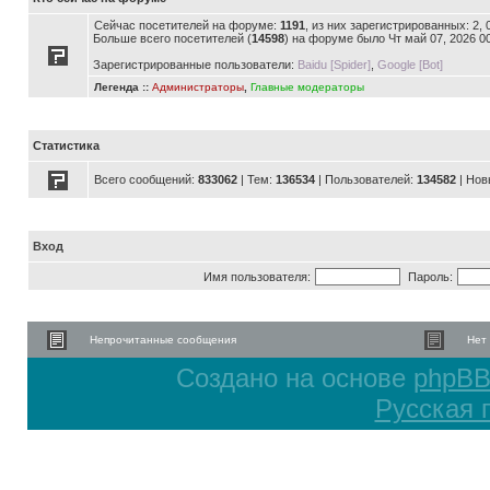
Сейчас посетителей на форуме:
1191
, из них зарегистрированных: 2,
Больше всего посетителей (
14598
) на форуме было Чт май 07, 2026 0
Зарегистрированные пользователи:
Baidu [Spider]
,
Google [Bot]
Легенда ::
Администраторы
,
Главные модераторы
Статистика
Всего сообщений:
833062
| Тем:
136534
| Пользователей:
134582
| Нов
Вход
Имя пользователя:
Пароль:
Непрочитанные сообщения
Нет
Создано на основе
phpB
Русская 