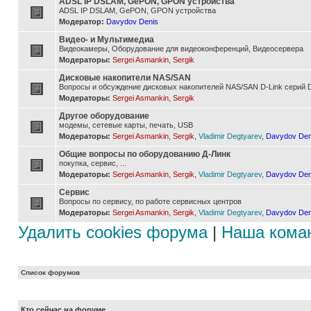
ADSL IP DSLAM, GePON, GPON устройства
ADSL IP DSLAM, GePON, GPON устройства
Модератор:
Davydov Denis
Видео- и Мультимедиа
Видеокамеры, Оборудование для видеоконференций, Видеосервера
Модераторы:
Sergei Asmankin
,
Sergik
Дисковые накопители NAS/SAN
Вопросы и обсуждение дисковых накопителей NAS/SAN D-Link серий D
Модераторы:
Sergei Asmankin
,
Sergik
Другое оборудование
модемы, сетевые карты, печать, USB
Модераторы:
Sergei Asmankin
,
Sergik
,
Vladimir Degtyarev
,
Davydov Den
Общие вопросы по оборудованию Д-Линк
покупка, сервис, ...
Модераторы:
Sergei Asmankin
,
Sergik
,
Vladimir Degtyarev
,
Davydov Den
Сервис
Вопросы по сервису, по работе сервисных центров
Модераторы:
Sergei Asmankin
,
Sergik
,
Vladimir Degtyarev
,
Davydov Den
Удалить cookies форума
|
Наша кома
Список форумов
Кто сейчас на форуме