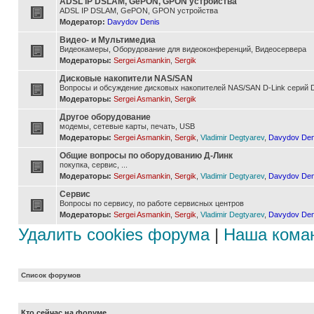
ADSL IP DSLAM, GePON, GPON устройства
ADSL IP DSLAM, GePON, GPON устройства
Модератор:
Davydov Denis
Видео- и Мультимедиа
Видеокамеры, Оборудование для видеоконференций, Видеосервера
Модераторы:
Sergei Asmankin
,
Sergik
Дисковые накопители NAS/SAN
Вопросы и обсуждение дисковых накопителей NAS/SAN D-Link серий D
Модераторы:
Sergei Asmankin
,
Sergik
Другое оборудование
модемы, сетевые карты, печать, USB
Модераторы:
Sergei Asmankin
,
Sergik
,
Vladimir Degtyarev
,
Davydov Den
Общие вопросы по оборудованию Д-Линк
покупка, сервис, ...
Модераторы:
Sergei Asmankin
,
Sergik
,
Vladimir Degtyarev
,
Davydov Den
Сервис
Вопросы по сервису, по работе сервисных центров
Модераторы:
Sergei Asmankin
,
Sergik
,
Vladimir Degtyarev
,
Davydov Den
Удалить cookies форума
|
Наша кома
Список форумов
Кто сейчас на форуме