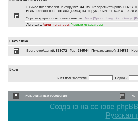
Сейчас посетителей на форуме:
341
, из них зарегистрированных: 4, 
Больше всего посетителей (
14598
) на форуме было Чт май 07, 2026 0
Зарегистрированные пользователи:
Baidu [Spider]
,
Bing [Bot]
,
Google [Bo
Легенда ::
Администраторы
,
Главные модераторы
Статистика
Всего сообщений:
833072
| Тем:
136544
| Пользователей:
134585
| Нов
Вход
Имя пользователя:
Пароль:
Непрочитанные сообщения
Нет
Создано на основе
phpB
Русская 