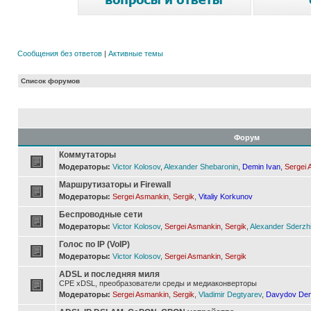
Сообщения без ответов
|
Активные темы
Список форумов
Форум
Коммутаторы
Модераторы:
Victor Kolosov
,
Alexander Shebaronin
,
Demin Ivan
,
Sergei 
Маршрутизаторы и Firewall
Модераторы:
Sergei Asmankin
,
Sergik
,
Vitaliy Korkunov
Беспроводные сети
Модераторы:
Victor Kolosov
,
Sergei Asmankin
,
Sergik
,
Alexander Sderzh
Голос по IP (VoIP)
Модераторы:
Victor Kolosov
,
Sergei Asmankin
,
Sergik
ADSL и последняя миля
CPE xDSL, преобразователи среды и медиаконверторы
Модераторы:
Sergei Asmankin
,
Sergik
,
Vladimir Degtyarev
,
Davydov Den