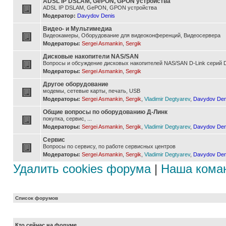
ADSL IP DSLAM, GePON, GPON устройства
ADSL IP DSLAM, GePON, GPON устройства
Модератор:
Davydov Denis
Видео- и Мультимедиа
Видеокамеры, Оборудование для видеоконференций, Видеосервера
Модераторы:
Sergei Asmankin
,
Sergik
Дисковые накопители NAS/SAN
Вопросы и обсуждение дисковых накопителей NAS/SAN D-Link серий D
Модераторы:
Sergei Asmankin
,
Sergik
Другое оборудование
модемы, сетевые карты, печать, USB
Модераторы:
Sergei Asmankin
,
Sergik
,
Vladimir Degtyarev
,
Davydov Den
Общие вопросы по оборудованию Д-Линк
покупка, сервис, ...
Модераторы:
Sergei Asmankin
,
Sergik
,
Vladimir Degtyarev
,
Davydov Den
Сервис
Вопросы по сервису, по работе сервисных центров
Модераторы:
Sergei Asmankin
,
Sergik
,
Vladimir Degtyarev
,
Davydov Den
Удалить cookies форума
|
Наша кома
Список форумов
Кто сейчас на форуме