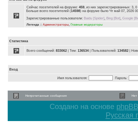
Сейчас посетителей на форуме:
459
, из них зарегистрированных: 3, 
Больше всего посетителей (
14598
) на форуме было Чт май 07, 2026 0
Зарегистрированные пользователи:
Baidu [Spider]
,
Bing [Bot]
,
Google [Bo
Легенда ::
Администраторы
,
Главные модераторы
Статистика
Всего сообщений:
833062
| Тем:
136534
| Пользователей:
134582
| Нов
Вход
Имя пользователя:
Пароль:
Непрочитанные сообщения
Нет
Создано на основе
phpB
Русская 