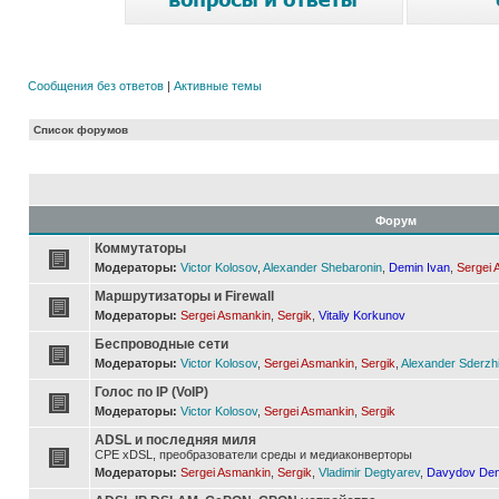
Сообщения без ответов
|
Активные темы
Список форумов
Форум
Коммутаторы
Модераторы:
Victor Kolosov
,
Alexander Shebaronin
,
Demin Ivan
,
Sergei 
Маршрутизаторы и Firewall
Модераторы:
Sergei Asmankin
,
Sergik
,
Vitaliy Korkunov
Беспроводные сети
Модераторы:
Victor Kolosov
,
Sergei Asmankin
,
Sergik
,
Alexander Sderzh
Голос по IP (VoIP)
Модераторы:
Victor Kolosov
,
Sergei Asmankin
,
Sergik
ADSL и последняя миля
CPE xDSL, преобразователи среды и медиаконверторы
Модераторы:
Sergei Asmankin
,
Sergik
,
Vladimir Degtyarev
,
Davydov Den