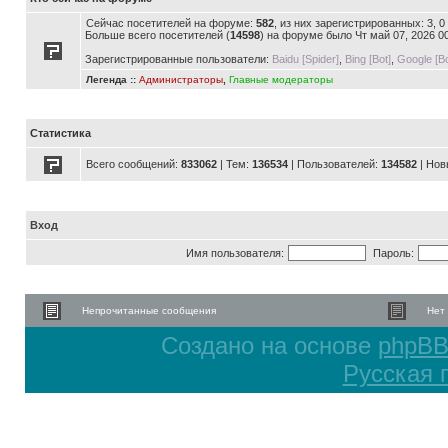
Сейчас посетителей на форуме:
582
, из них зарегистрированных: 3, 
Больше всего посетителей (
14598
) на форуме было Чт май 07, 2026 0
Зарегистрированные пользователи:
Baidu [Spider]
,
Bing [Bot]
,
Google [Bo
Легенда ::
Администраторы
,
Главные модераторы
Статистика
Всего сообщений:
833062
| Тем:
136534
| Пользователей:
134582
| Нов
Вход
Имя пользователя:
Пароль:
Непрочитанные сообщения
Нет
Создано на основе
phpB
Русская 