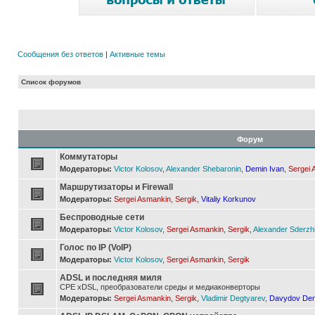
Сообщения без ответов
|
Активные темы
Список форумов
Форум
Коммутаторы
Модераторы:
Victor Kolosov
,
Alexander Shebaronin
,
Demin Ivan
,
Sergei 
Маршрутизаторы и Firewall
Модераторы:
Sergei Asmankin
,
Sergik
,
Vitaliy Korkunov
Беспроводные сети
Модераторы:
Victor Kolosov
,
Sergei Asmankin
,
Sergik
,
Alexander Sderzh
Голос по IP (VoIP)
Модераторы:
Victor Kolosov
,
Sergei Asmankin
,
Sergik
ADSL и последняя миля
CPE xDSL, преобразователи среды и медиаконверторы
Модераторы:
Sergei Asmankin
,
Sergik
,
Vladimir Degtyarev
,
Davydov Den