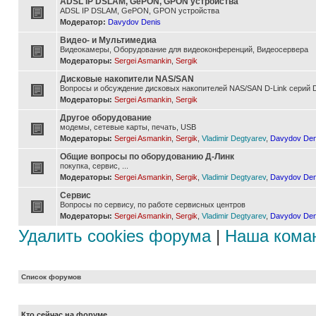
ADSL IP DSLAM, GePON, GPON устройства
ADSL IP DSLAM, GePON, GPON устройства
Модератор:
Davydov Denis
Видео- и Мультимедиа
Видеокамеры, Оборудование для видеоконференций, Видеосервера
Модераторы:
Sergei Asmankin
,
Sergik
Дисковые накопители NAS/SAN
Вопросы и обсуждение дисковых накопителей NAS/SAN D-Link серий D
Модераторы:
Sergei Asmankin
,
Sergik
Другое оборудование
модемы, сетевые карты, печать, USB
Модераторы:
Sergei Asmankin
,
Sergik
,
Vladimir Degtyarev
,
Davydov Den
Общие вопросы по оборудованию Д-Линк
покупка, сервис, ...
Модераторы:
Sergei Asmankin
,
Sergik
,
Vladimir Degtyarev
,
Davydov Den
Сервис
Вопросы по сервису, по работе сервисных центров
Модераторы:
Sergei Asmankin
,
Sergik
,
Vladimir Degtyarev
,
Davydov Den
Удалить cookies форума
|
Наша кома
Список форумов
Кто сейчас на форуме