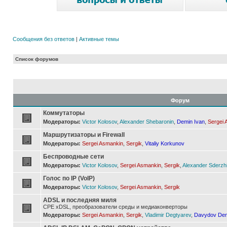
Сообщения без ответов
|
Активные темы
Список форумов
Форум
Коммутаторы
Модераторы:
Victor Kolosov
,
Alexander Shebaronin
,
Demin Ivan
,
Sergei 
Маршрутизаторы и Firewall
Модераторы:
Sergei Asmankin
,
Sergik
,
Vitaliy Korkunov
Беспроводные сети
Модераторы:
Victor Kolosov
,
Sergei Asmankin
,
Sergik
,
Alexander Sderzh
Голос по IP (VoIP)
Модераторы:
Victor Kolosov
,
Sergei Asmankin
,
Sergik
ADSL и последняя миля
CPE xDSL, преобразователи среды и медиаконверторы
Модераторы:
Sergei Asmankin
,
Sergik
,
Vladimir Degtyarev
,
Davydov Den