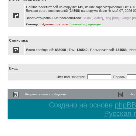
Сейчас посетителей на форуме:
419
, из них зарегистрированных: 4, 
Больше всего посетителей (
14598
) на форуме было Чт май 07, 2026 0
Зарегистрированные пользователи:
Baidu [Spider]
,
Bing [Bot]
,
Google [Bo
Легенда ::
Администраторы
,
Главные модераторы
Статистика
Всего сообщений:
833068
| Тем:
136540
| Пользователей:
134583
| Нов
Вход
Имя пользователя:
Пароль:
Непрочитанные сообщения
Нет
Создано на основе
phpB
Русская 