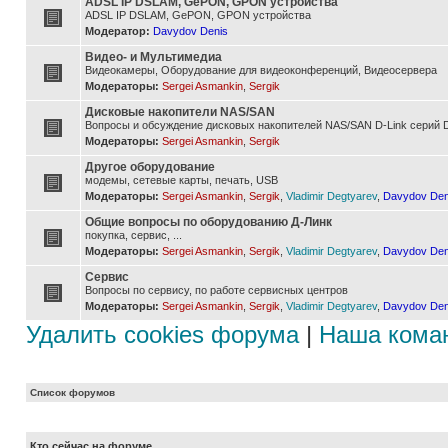
ADSL IP DSLAM, GePON, GPON устройства
ADSL IP DSLAM, GePON, GPON устройства
Модератор:
Davydov Denis
Видео- и Мультимедиа
Видеокамеры, Оборудование для видеоконференций, Видеосервера
Модераторы:
Sergei Asmankin
,
Sergik
Дисковые накопители NAS/SAN
Вопросы и обсуждение дисковых накопителей NAS/SAN D-Link серий D
Модераторы:
Sergei Asmankin
,
Sergik
Другое оборудование
модемы, сетевые карты, печать, USB
Модераторы:
Sergei Asmankin
,
Sergik
,
Vladimir Degtyarev
,
Davydov Den
Общие вопросы по оборудованию Д-Линк
покупка, сервис, ...
Модераторы:
Sergei Asmankin
,
Sergik
,
Vladimir Degtyarev
,
Davydov Den
Сервис
Вопросы по сервису, по работе сервисных центров
Модераторы:
Sergei Asmankin
,
Sergik
,
Vladimir Degtyarev
,
Davydov Den
Удалить cookies форума
|
Наша кома
Список форумов
Кто сейчас на форуме