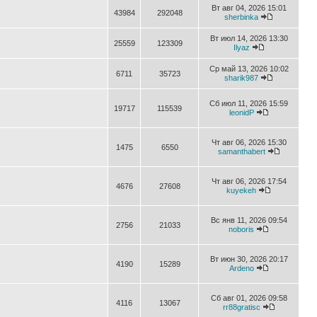
Вт авг 04, 2026 15:01
43984
292048
sherbinka
Вт июл 14, 2026 13:30
25559
123309
Ilyaz
Ср май 13, 2026 10:02
6711
35723
sharik987
Сб июл 11, 2026 15:59
19717
115539
leonidP
Чт авг 06, 2026 15:30
1475
6550
samanthabert
Чт авг 06, 2026 17:54
4676
27608
kuyekeh
Вс янв 11, 2026 09:54
2756
21033
noboris
Вт июн 30, 2026 20:17
4190
15289
Ardeno
Сб авг 01, 2026 09:58
4116
13067
rr88gratisc