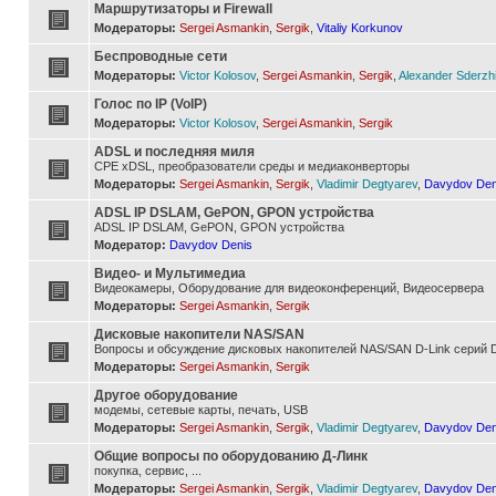
Маршрутизаторы и Firewall
Модераторы:
Sergei Asmankin
,
Sergik
,
Vitaliy Korkunov
Беспроводные сети
Модераторы:
Victor Kolosov
,
Sergei Asmankin
,
Sergik
,
Alexander Sderzh
Голос по IP (VoIP)
Модераторы:
Victor Kolosov
,
Sergei Asmankin
,
Sergik
ADSL и последняя миля
CPE xDSL, преобразователи среды и медиаконверторы
Модераторы:
Sergei Asmankin
,
Sergik
,
Vladimir Degtyarev
,
Davydov Den
ADSL IP DSLAM, GePON, GPON устройства
ADSL IP DSLAM, GePON, GPON устройства
Модератор:
Davydov Denis
Видео- и Мультимедиа
Видеокамеры, Оборудование для видеоконференций, Видеосервера
Модераторы:
Sergei Asmankin
,
Sergik
Дисковые накопители NAS/SAN
Вопросы и обсуждение дисковых накопителей NAS/SAN D-Link серий D
Модераторы:
Sergei Asmankin
,
Sergik
Другое оборудование
модемы, сетевые карты, печать, USB
Модераторы:
Sergei Asmankin
,
Sergik
,
Vladimir Degtyarev
,
Davydov Den
Общие вопросы по оборудованию Д-Линк
покупка, сервис, ...
Модераторы:
Sergei Asmankin
,
Sergik
,
Vladimir Degtyarev
,
Davydov Den