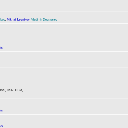
ikov
,
Mikhail Lesnikov
,
Vladimir Degtyarev
is
NS, DSN, DSM,...
is
is