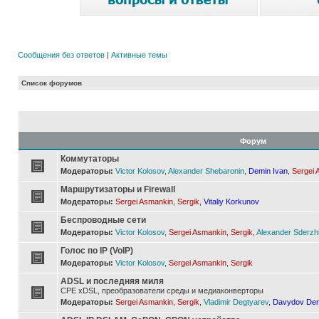
Сообщения без ответов
|
Активные темы
Список форумов
Форум
Коммутаторы
Модераторы:
Victor Kolosov
,
Alexander Shebaronin
,
Demin Ivan
,
Sergei 
Маршрутизаторы и Firewall
Модераторы:
Sergei Asmankin
,
Sergik
,
Vitaliy Korkunov
Беспроводные сети
Модераторы:
Victor Kolosov
,
Sergei Asmankin
,
Sergik
,
Alexander Sderzh
Голос по IP (VoIP)
Модераторы:
Victor Kolosov
,
Sergei Asmankin
,
Sergik
ADSL и последняя миля
CPE xDSL, преобразователи среды и медиаконверторы
Модераторы:
Sergei Asmankin
,
Sergik
,
Vladimir Degtyarev
,
Davydov Den