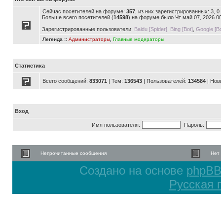
Сейчас посетителей на форуме:
357
, из них зарегистрированных: 3, 
Больше всего посетителей (
14598
) на форуме было Чт май 07, 2026 0
Зарегистрированные пользователи:
Baidu [Spider]
,
Bing [Bot]
,
Google [Bo
Легенда ::
Администраторы
,
Главные модераторы
Статистика
Всего сообщений:
833071
| Тем:
136543
| Пользователей:
134584
| Нов
Вход
Имя пользователя:
Пароль:
Непрочитанные сообщения
Нет
Создано на основе
phpB
Русская 