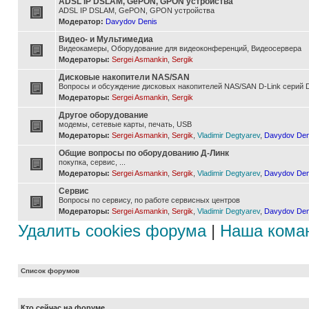
ADSL IP DSLAM, GePON, GPON устройства
ADSL IP DSLAM, GePON, GPON устройства
Модератор:
Davydov Denis
Видео- и Мультимедиа
Видеокамеры, Оборудование для видеоконференций, Видеосервера
Модераторы:
Sergei Asmankin
,
Sergik
Дисковые накопители NAS/SAN
Вопросы и обсуждение дисковых накопителей NAS/SAN D-Link серий D
Модераторы:
Sergei Asmankin
,
Sergik
Другое оборудование
модемы, сетевые карты, печать, USB
Модераторы:
Sergei Asmankin
,
Sergik
,
Vladimir Degtyarev
,
Davydov Den
Общие вопросы по оборудованию Д-Линк
покупка, сервис, ...
Модераторы:
Sergei Asmankin
,
Sergik
,
Vladimir Degtyarev
,
Davydov Den
Сервис
Вопросы по сервису, по работе сервисных центров
Модераторы:
Sergei Asmankin
,
Sergik
,
Vladimir Degtyarev
,
Davydov Den
Удалить cookies форума
|
Наша кома
Список форумов
Кто сейчас на форуме