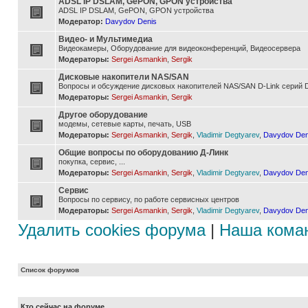
ADSL IP DSLAM, GePON, GPON устройства
ADSL IP DSLAM, GePON, GPON устройства
Модератор:
Davydov Denis
Видео- и Мультимедиа
Видеокамеры, Оборудование для видеоконференций, Видеосервера
Модераторы:
Sergei Asmankin
,
Sergik
Дисковые накопители NAS/SAN
Вопросы и обсуждение дисковых накопителей NAS/SAN D-Link серий D
Модераторы:
Sergei Asmankin
,
Sergik
Другое оборудование
модемы, сетевые карты, печать, USB
Модераторы:
Sergei Asmankin
,
Sergik
,
Vladimir Degtyarev
,
Davydov Den
Общие вопросы по оборудованию Д-Линк
покупка, сервис, ...
Модераторы:
Sergei Asmankin
,
Sergik
,
Vladimir Degtyarev
,
Davydov Den
Сервис
Вопросы по сервису, по работе сервисных центров
Модераторы:
Sergei Asmankin
,
Sergik
,
Vladimir Degtyarev
,
Davydov Den
Удалить cookies форума
|
Наша кома
Список форумов
Кто сейчас на форуме