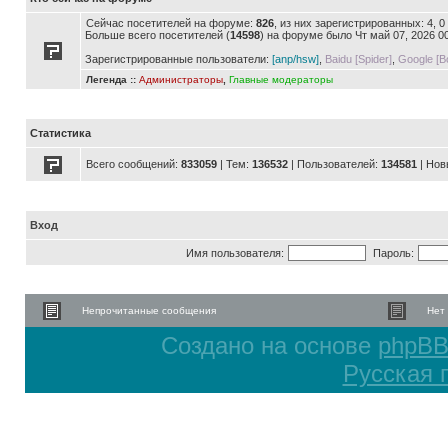
Сейчас посетителей на форуме:
826
, из них зарегистрированных: 4, 
Больше всего посетителей (
14598
) на форуме было Чт май 07, 2026 0
Зарегистрированные пользователи:
[anp/hsw]
,
Baidu [Spider]
,
Google [Bo
Легенда ::
Администраторы
,
Главные модераторы
Статистика
Всего сообщений:
833059
| Тем:
136532
| Пользователей:
134581
| Нов
Вход
Имя пользователя:
Пароль:
Непрочитанные сообщения
Нет
Создано на основе
phpB
Русская 