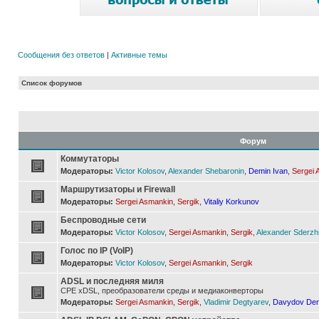
Сообщения без ответов
|
Активные темы
Список форумов
Форум
Коммутаторы
Модераторы:
Victor Kolosov
,
Alexander Shebaronin
,
Demin Ivan
,
Sergei 
Маршрутизаторы и Firewall
Модераторы:
Sergei Asmankin
,
Sergik
,
Vitaliy Korkunov
Беспроводные сети
Модераторы:
Victor Kolosov
,
Sergei Asmankin
,
Sergik
,
Alexander Sderzh
Голос по IP (VoIP)
Модераторы:
Victor Kolosov
,
Sergei Asmankin
,
Sergik
ADSL и последняя миля
CPE xDSL, преобразователи среды и медиаконверторы
Модераторы:
Sergei Asmankin
,
Sergik
,
Vladimir Degtyarev
,
Davydov Den