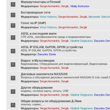
Маршрутизаторы и Firewall
Модераторы:
Sergei Asmankin
,
Sergik
,
Vitaliy Korkunov
Беспроводные сети
Модераторы:
Victor Kolosov
,
Sergei Asmankin
,
Sergik
,
Alexander Sderzh
Голос по IP (VoIP)
Модераторы:
Victor Kolosov
,
Sergei Asmankin
,
Sergik
ADSL и последняя миля
CPE xDSL, преобразователи среды и медиаконверторы
Модераторы:
Sergei Asmankin
,
Sergik
,
Vladimir Degtyarev
,
Davydov Den
ADSL IP DSLAM, GePON, GPON устройства
ADSL IP DSLAM, GePON, GPON устройства
Модератор:
Davydov Denis
Видео- и Мультимедиа
Видеокамеры, Оборудование для видеоконференций, Видеосервера
Модераторы:
Sergei Asmankin
,
Sergik
Дисковые накопители NAS/SAN
Вопросы и обсуждение дисковых накопителей NAS/SAN D-Link серий D
Модераторы:
Sergei Asmankin
,
Sergik
Другое оборудование
модемы, сетевые карты, печать, USB
Модераторы:
Sergei Asmankin
,
Sergik
,
Vladimir Degtyarev
,
Davydov Den
Общие вопросы по оборудованию Д-Линк
покупка, сервис, ...
Модераторы:
Sergei Asmankin
,
Sergik
,
Vladimir Degtyarev
,
Davydov Den