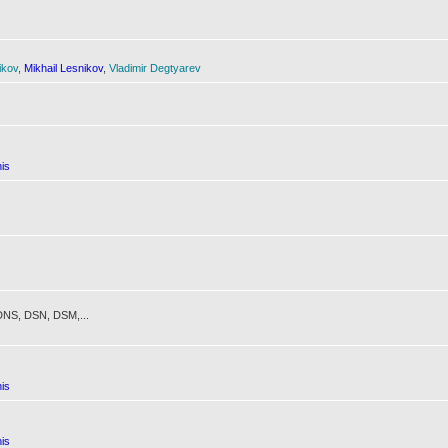
ikov
,
Mikhail Lesnikov
,
Vladimir Degtyarev
is
NS, DSN, DSM,...
is
is