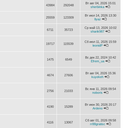
Вт авг 04, 2026 15:01
43984
292048
sherbinka
Вт июл 14, 2026 13:30
25559
123309
Ilyaz
Ср май 13, 2026 10:02
6711
35723
sharik987
Сб июл 11, 2026 15:59
19717
115539
leonidP
Вс дек 22, 2024 10:42
1475
6549
Efrem_ua
Вт авг 04, 2026 15:36
4674
27606
kuyekeh
Вс янв 11, 2026 09:54
2756
21033
noboris
Вт июн 30, 2026 20:17
4190
15289
Ardeno
Сб авг 01, 2026 09:58
4116
13067
rr88gratisc