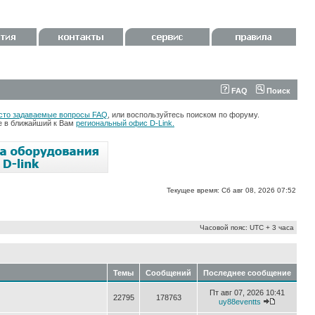
FAQ
Поиск
сто задаваемые вопросы FAQ
, или воспользуйтесь поиском по форуму.
те в ближайший к Вам
региональный офис D-Link.
Текущее время: Сб авг 08, 2026 07:52
Часовой пояс: UTC + 3 часа
Темы
Сообщений
Последнее сообщение
Пт авг 07, 2026 10:41
22795
178763
uy88eventts