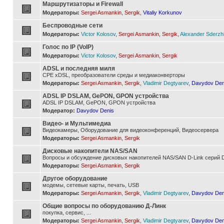
Маршрутизаторы и Firewall
Модераторы:
Sergei Asmankin
,
Sergik
,
Vitaliy Korkunov
Беспроводные сети
Модераторы:
Victor Kolosov
,
Sergei Asmankin
,
Sergik
,
Alexander Sderzh
Голос по IP (VoIP)
Модераторы:
Victor Kolosov
,
Sergei Asmankin
,
Sergik
ADSL и последняя миля
CPE xDSL, преобразователи среды и медиаконверторы
Модераторы:
Sergei Asmankin
,
Sergik
,
Vladimir Degtyarev
,
Davydov Den
ADSL IP DSLAM, GePON, GPON устройства
ADSL IP DSLAM, GePON, GPON устройства
Модератор:
Davydov Denis
Видео- и Мультимедиа
Видеокамеры, Оборудование для видеоконференций, Видеосервера
Модераторы:
Sergei Asmankin
,
Sergik
Дисковые накопители NAS/SAN
Вопросы и обсуждение дисковых накопителей NAS/SAN D-Link серий D
Модераторы:
Sergei Asmankin
,
Sergik
Другое оборудование
модемы, сетевые карты, печать, USB
Модераторы:
Sergei Asmankin
,
Sergik
,
Vladimir Degtyarev
,
Davydov Den
Общие вопросы по оборудованию Д-Линк
покупка, сервис, ...
Модераторы:
Sergei Asmankin
,
Sergik
,
Vladimir Degtyarev
,
Davydov Den