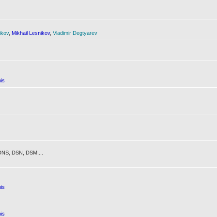
ikov
,
Mikhail Lesnikov
,
Vladimir Degtyarev
is
NS, DSN, DSM,...
is
is