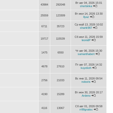
Вт авг 04, 2026 15:01
43984
292048
sherbinka
Вт июл 14, 2026 13:30
25559
123309
Ilyaz
Ср май 13, 2026 10:02
6711
35723
sharik987
Сб июл 11, 2026 15:59
19717
115539
leonidP
Чт авг 06, 2026 15:30
1475
6550
samanthabert
Пт авг 07, 2026 14:32
4678
27610
kuyekeh
Вс янв 11, 2026 09:54
2756
21033
noboris
Вт июн 30, 2026 20:17
4190
15289
Ardeno
Сб авг 01, 2026 09:58
4116
13067
rr88gratisc