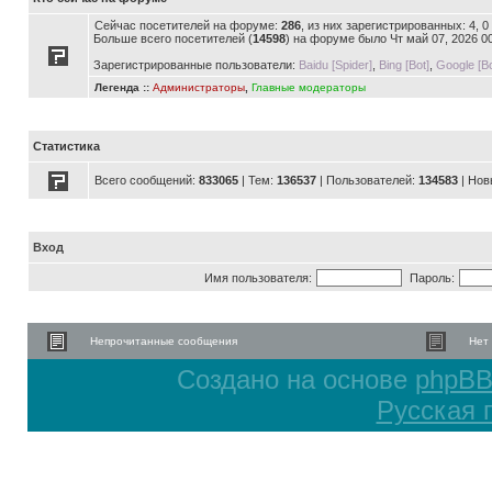
Сейчас посетителей на форуме:
286
, из них зарегистрированных: 4, 
Больше всего посетителей (
14598
) на форуме было Чт май 07, 2026 0
Зарегистрированные пользователи:
Baidu [Spider]
,
Bing [Bot]
,
Google [Bo
Легенда ::
Администраторы
,
Главные модераторы
Статистика
Всего сообщений:
833065
| Тем:
136537
| Пользователей:
134583
| Нов
Вход
Имя пользователя:
Пароль:
Непрочитанные сообщения
Нет
Создано на основе
phpB
Русская 