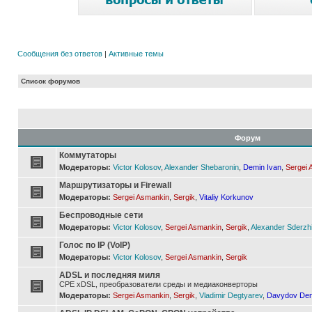
Сообщения без ответов
|
Активные темы
Список форумов
Форум
Коммутаторы
Модераторы:
Victor Kolosov
,
Alexander Shebaronin
,
Demin Ivan
,
Sergei 
Маршрутизаторы и Firewall
Модераторы:
Sergei Asmankin
,
Sergik
,
Vitaliy Korkunov
Беспроводные сети
Модераторы:
Victor Kolosov
,
Sergei Asmankin
,
Sergik
,
Alexander Sderzh
Голос по IP (VoIP)
Модераторы:
Victor Kolosov
,
Sergei Asmankin
,
Sergik
ADSL и последняя миля
CPE xDSL, преобразователи среды и медиаконверторы
Модераторы:
Sergei Asmankin
,
Sergik
,
Vladimir Degtyarev
,
Davydov Den