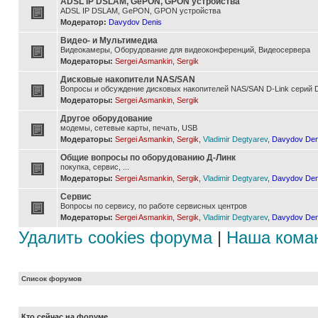
ADSL IP DSLAM, GePON, GPON устройства
ADSL IP DSLAM, GePON, GPON устройства
Модератор:
Davydov Denis
Видео- и Мультимедиа
Видеокамеры, Оборудование для видеоконференций, Видеосервера
Модераторы:
Sergei Asmankin
,
Sergik
Дисковые накопители NAS/SAN
Вопросы и обсуждение дисковых накопителей NAS/SAN D-Link серий D
Модераторы:
Sergei Asmankin
,
Sergik
Другое оборудование
модемы, сетевые карты, печать, USB
Модераторы:
Sergei Asmankin
,
Sergik
,
Vladimir Degtyarev
,
Davydov Den
Общие вопросы по оборудованию Д-Линк
покупка, сервис, ...
Модераторы:
Sergei Asmankin
,
Sergik
,
Vladimir Degtyarev
,
Davydov Den
Сервис
Вопросы по сервису, по работе сервисных центров
Модераторы:
Sergei Asmankin
,
Sergik
,
Vladimir Degtyarev
,
Davydov Den
Удалить cookies форума
|
Наша кома
Список форумов
Кто сейчас на форуме