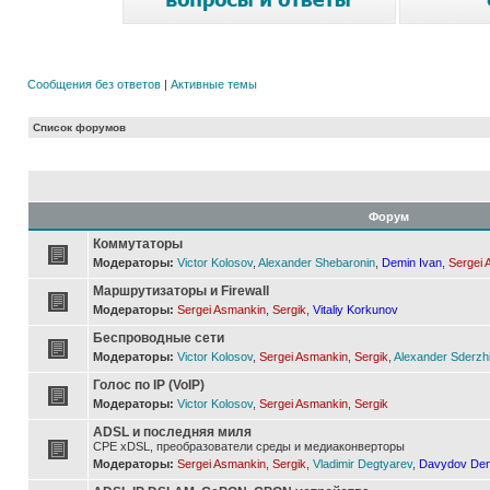
Сообщения без ответов
|
Активные темы
Список форумов
Форум
Коммутаторы
Модераторы:
Victor Kolosov
,
Alexander Shebaronin
,
Demin Ivan
,
Sergei 
Маршрутизаторы и Firewall
Модераторы:
Sergei Asmankin
,
Sergik
,
Vitaliy Korkunov
Беспроводные сети
Модераторы:
Victor Kolosov
,
Sergei Asmankin
,
Sergik
,
Alexander Sderzh
Голос по IP (VoIP)
Модераторы:
Victor Kolosov
,
Sergei Asmankin
,
Sergik
ADSL и последняя миля
CPE xDSL, преобразователи среды и медиаконверторы
Модераторы:
Sergei Asmankin
,
Sergik
,
Vladimir Degtyarev
,
Davydov Den