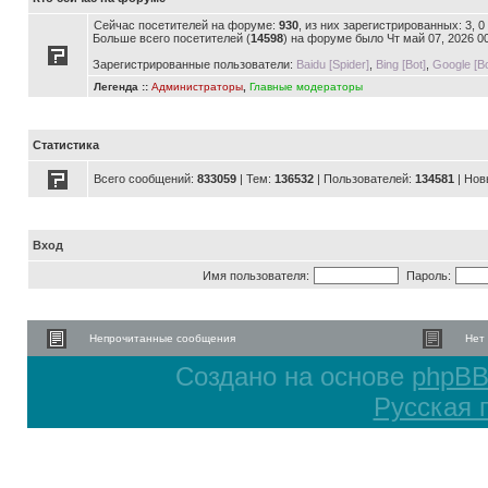
Сейчас посетителей на форуме:
930
, из них зарегистрированных: 3, 
Больше всего посетителей (
14598
) на форуме было Чт май 07, 2026 0
Зарегистрированные пользователи:
Baidu [Spider]
,
Bing [Bot]
,
Google [Bo
Легенда ::
Администраторы
,
Главные модераторы
Статистика
Всего сообщений:
833059
| Тем:
136532
| Пользователей:
134581
| Нов
Вход
Имя пользователя:
Пароль:
Непрочитанные сообщения
Нет
Создано на основе
phpB
Русская 