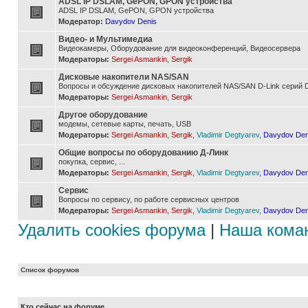
ADSL IP DSLAM, GePON, GPON устройства
ADSL IP DSLAM, GePON, GPON устройства
Модератор:
Davydov Denis
Видео- и Мультимедиа
Видеокамеры, Оборудование для видеоконференций, Видеосервера
Модераторы:
Sergei Asmankin
,
Sergik
Дисковые накопители NAS/SAN
Вопросы и обсуждение дисковых накопителей NAS/SAN D-Link серий D
Модераторы:
Sergei Asmankin
,
Sergik
Другое оборудование
модемы, сетевые карты, печать, USB
Модераторы:
Sergei Asmankin
,
Sergik
,
Vladimir Degtyarev
,
Davydov Den
Общие вопросы по оборудованию Д-Линк
покупка, сервис, ...
Модераторы:
Sergei Asmankin
,
Sergik
,
Vladimir Degtyarev
,
Davydov Den
Сервис
Вопросы по сервису, по работе сервисных центров
Модераторы:
Sergei Asmankin
,
Sergik
,
Vladimir Degtyarev
,
Davydov Den
Удалить cookies форума
|
Наша кома
Список форумов
Кто сейчас на форуме