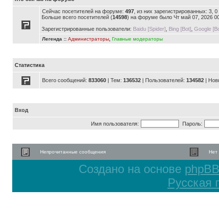
Сейчас посетителей на форуме:
497
, из них зарегистрированных: 3, 
Больше всего посетителей (
14598
) на форуме было Чт май 07, 2026 0
Зарегистрированные пользователи:
Baidu [Spider]
,
Bing [Bot]
,
Google [Bo
Легенда ::
Администраторы
,
Главные модераторы
Статистика
Всего сообщений:
833060
| Тем:
136532
| Пользователей:
134582
| Нов
Вход
Имя пользователя:
Пароль:
Непрочитанные сообщения
Нет
Создано на основе
phpB
Русская 