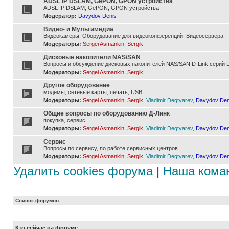
ADSL IP DSLAM, GePON, GPON устройства
ADSL IP DSLAM, GePON, GPON устройства
Модератор:
Davydov Denis
Видео- и Мультимедиа
Видеокамеры, Оборудование для видеоконференций, Видеосервера
Модераторы:
Sergei Asmankin
,
Sergik
Дисковые накопители NAS/SAN
Вопросы и обсуждение дисковых накопителей NAS/SAN D-Link серий D
Модераторы:
Sergei Asmankin
,
Sergik
Другое оборудование
модемы, сетевые карты, печать, USB
Модераторы:
Sergei Asmankin
,
Sergik
,
Vladimir Degtyarev
,
Davydov Den
Общие вопросы по оборудованию Д-Линк
покупка, сервис, ...
Модераторы:
Sergei Asmankin
,
Sergik
,
Vladimir Degtyarev
,
Davydov Den
Сервис
Вопросы по сервису, по работе сервисных центров
Модераторы:
Sergei Asmankin
,
Sergik
,
Vladimir Degtyarev
,
Davydov Den
Удалить cookies форума
|
Наша кома
Список форумов
Кто сейчас на форуме