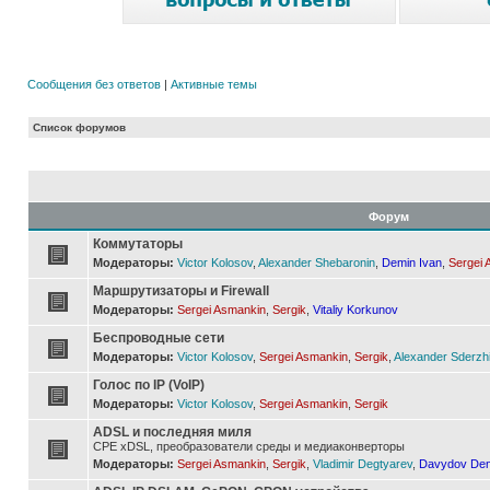
Сообщения без ответов
|
Активные темы
Список форумов
Форум
Коммутаторы
Модераторы:
Victor Kolosov
,
Alexander Shebaronin
,
Demin Ivan
,
Sergei 
Маршрутизаторы и Firewall
Модераторы:
Sergei Asmankin
,
Sergik
,
Vitaliy Korkunov
Беспроводные сети
Модераторы:
Victor Kolosov
,
Sergei Asmankin
,
Sergik
,
Alexander Sderzh
Голос по IP (VoIP)
Модераторы:
Victor Kolosov
,
Sergei Asmankin
,
Sergik
ADSL и последняя миля
CPE xDSL, преобразователи среды и медиаконверторы
Модераторы:
Sergei Asmankin
,
Sergik
,
Vladimir Degtyarev
,
Davydov Den