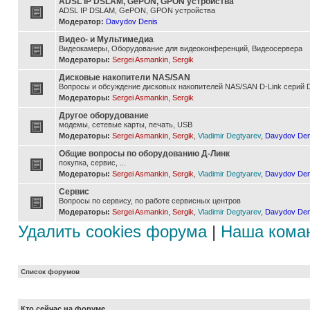
ADSL IP DSLAM, GePON, GPON устройства
ADSL IP DSLAM, GePON, GPON устройства
Модератор:
Davydov Denis
Видео- и Мультимедиа
Видеокамеры, Оборудование для видеоконференций, Видеосервера
Модераторы:
Sergei Asmankin
,
Sergik
Дисковые накопители NAS/SAN
Вопросы и обсуждение дисковых накопителей NAS/SAN D-Link серий D
Модераторы:
Sergei Asmankin
,
Sergik
Другое оборудование
модемы, сетевые карты, печать, USB
Модераторы:
Sergei Asmankin
,
Sergik
,
Vladimir Degtyarev
,
Davydov Den
Общие вопросы по оборудованию Д-Линк
покупка, сервис, ...
Модераторы:
Sergei Asmankin
,
Sergik
,
Vladimir Degtyarev
,
Davydov Den
Сервис
Вопросы по сервису, по работе сервисных центров
Модераторы:
Sergei Asmankin
,
Sergik
,
Vladimir Degtyarev
,
Davydov Den
Удалить cookies форума
|
Наша кома
Список форумов
Кто сейчас на форуме