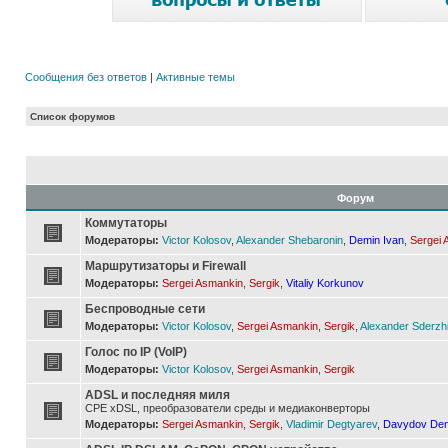
Сообщения без ответов
|
Активные темы
Список форумов
Форум
Коммутаторы
Модераторы:
Victor Kolosov
,
Alexander Shebaronin
,
Demin Ivan
,
Sergei 
Маршрутизаторы и Firewall
Модераторы:
Sergei Asmankin
,
Sergik
,
Vitaliy Korkunov
Беспроводные сети
Модераторы:
Victor Kolosov
,
Sergei Asmankin
,
Sergik
,
Alexander Sderzh
Голос по IP (VoIP)
Модераторы:
Victor Kolosov
,
Sergei Asmankin
,
Sergik
ADSL и последняя миля
CPE xDSL, преобразователи среды и медиаконверторы
Модераторы:
Sergei Asmankin
,
Sergik
,
Vladimir Degtyarev
,
Davydov Den