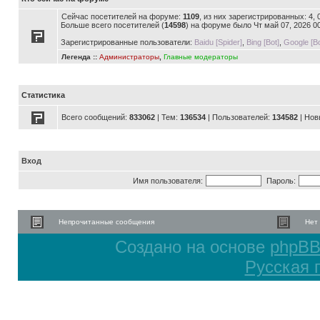
Сейчас посетителей на форуме:
1109
, из них зарегистрированных: 4,
Больше всего посетителей (
14598
) на форуме было Чт май 07, 2026 0
Зарегистрированные пользователи:
Baidu [Spider]
,
Bing [Bot]
,
Google [Bo
Легенда ::
Администраторы
,
Главные модераторы
Статистика
Всего сообщений:
833062
| Тем:
136534
| Пользователей:
134582
| Нов
Вход
Имя пользователя:
Пароль:
Непрочитанные сообщения
Нет
Создано на основе
phpB
Русская 