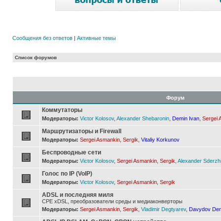
Сообщения без ответов
|
Активные темы
Список форумов
Форум
Коммутаторы
Модераторы:
Victor Kolosov
,
Alexander Shebaronin
,
Demin Ivan
,
Sergei 
Маршрутизаторы и Firewall
Модераторы:
Sergei Asmankin
,
Sergik
,
Vitaliy Korkunov
Беспроводные сети
Модераторы:
Victor Kolosov
,
Sergei Asmankin
,
Sergik
,
Alexander Sderzh
Голос по IP (VoIP)
Модераторы:
Victor Kolosov
,
Sergei Asmankin
,
Sergik
ADSL и последняя миля
CPE xDSL, преобразователи среды и медиаконверторы
Модераторы:
Sergei Asmankin
,
Sergik
,
Vladimir Degtyarev
,
Davydov Den