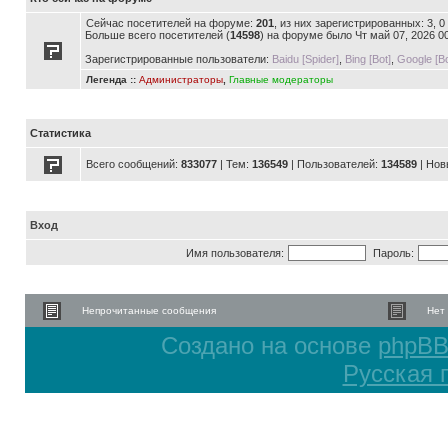
Сейчас посетителей на форуме:
201
, из них зарегистрированных: 3, 
Больше всего посетителей (
14598
) на форуме было Чт май 07, 2026 0
Зарегистрированные пользователи:
Baidu [Spider]
,
Bing [Bot]
,
Google [Bo
Легенда ::
Администраторы
,
Главные модераторы
Статистика
Всего сообщений:
833077
| Тем:
136549
| Пользователей:
134589
| Нов
Вход
Имя пользователя:
Пароль:
Непрочитанные сообщения
Нет
Создано на основе
phpB
Русская 