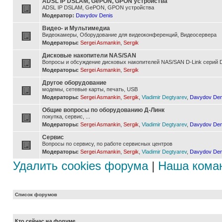
ADSL IP DSLAM, GePON, GPON устройства
ADSL IP DSLAM, GePON, GPON устройства
Модератор:
Davydov Denis
Видео- и Мультимедиа
Видеокамеры, Оборудование для видеоконференций, Видеосервера
Модераторы:
Sergei Asmankin
,
Sergik
Дисковые накопители NAS/SAN
Вопросы и обсуждение дисковых накопителей NAS/SAN D-Link серий D
Модераторы:
Sergei Asmankin
,
Sergik
Другое оборудование
модемы, сетевые карты, печать, USB
Модераторы:
Sergei Asmankin
,
Sergik
,
Vladimir Degtyarev
,
Davydov Den
Общие вопросы по оборудованию Д-Линк
покупка, сервис, ...
Модераторы:
Sergei Asmankin
,
Sergik
,
Vladimir Degtyarev
,
Davydov Den
Сервис
Вопросы по сервису, по работе сервисных центров
Модераторы:
Sergei Asmankin
,
Sergik
,
Vladimir Degtyarev
,
Davydov Den
Удалить cookies форума
|
Наша кома
Список форумов
Кто сейчас на форуме