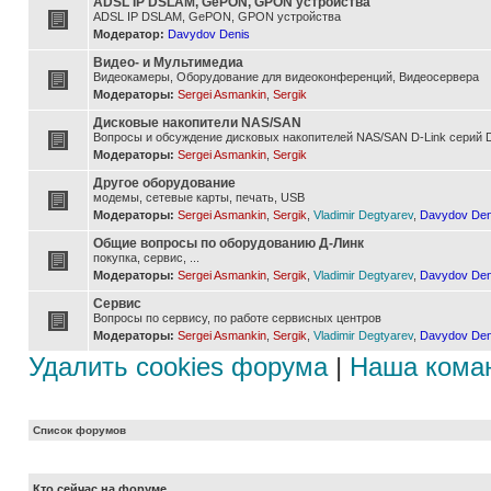
ADSL IP DSLAM, GePON, GPON устройства
ADSL IP DSLAM, GePON, GPON устройства
Модератор:
Davydov Denis
Видео- и Мультимедиа
Видеокамеры, Оборудование для видеоконференций, Видеосервера
Модераторы:
Sergei Asmankin
,
Sergik
Дисковые накопители NAS/SAN
Вопросы и обсуждение дисковых накопителей NAS/SAN D-Link серий D
Модераторы:
Sergei Asmankin
,
Sergik
Другое оборудование
модемы, сетевые карты, печать, USB
Модераторы:
Sergei Asmankin
,
Sergik
,
Vladimir Degtyarev
,
Davydov Den
Общие вопросы по оборудованию Д-Линк
покупка, сервис, ...
Модераторы:
Sergei Asmankin
,
Sergik
,
Vladimir Degtyarev
,
Davydov Den
Сервис
Вопросы по сервису, по работе сервисных центров
Модераторы:
Sergei Asmankin
,
Sergik
,
Vladimir Degtyarev
,
Davydov Den
Удалить cookies форума
|
Наша кома
Список форумов
Кто сейчас на форуме