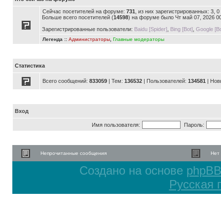
Сейчас посетителей на форуме:
731
, из них зарегистрированных: 3, 
Больше всего посетителей (
14598
) на форуме было Чт май 07, 2026 0
Зарегистрированные пользователи:
Baidu [Spider]
,
Bing [Bot]
,
Google [Bo
Легенда ::
Администраторы
,
Главные модераторы
Статистика
Всего сообщений:
833059
| Тем:
136532
| Пользователей:
134581
| Нов
Вход
Имя пользователя:
Пароль:
Непрочитанные сообщения
Нет
Создано на основе
phpB
Русская 