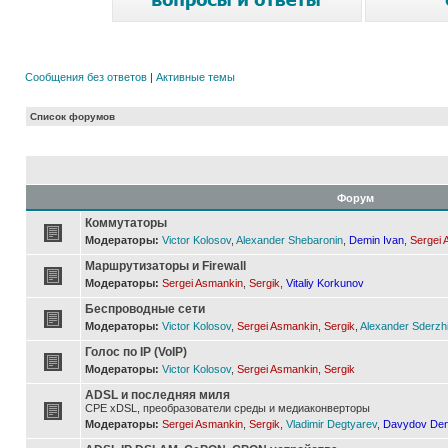
Сообщения без ответов
|
Активные темы
Список форумов
Форум
Коммутаторы
Модераторы:
Victor Kolosov
,
Alexander Shebaronin
,
Demin Ivan
,
Sergei 
Маршрутизаторы и Firewall
Модераторы:
Sergei Asmankin
,
Sergik
,
Vitaliy Korkunov
Беспроводные сети
Модераторы:
Victor Kolosov
,
Sergei Asmankin
,
Sergik
,
Alexander Sderzh
Голос по IP (VoIP)
Модераторы:
Victor Kolosov
,
Sergei Asmankin
,
Sergik
ADSL и последняя миля
CPE xDSL, преобразователи среды и медиаконверторы
Модераторы:
Sergei Asmankin
,
Sergik
,
Vladimir Degtyarev
,
Davydov Den