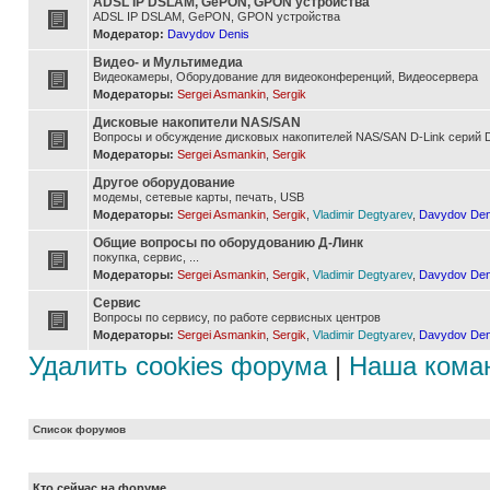
ADSL IP DSLAM, GePON, GPON устройства
ADSL IP DSLAM, GePON, GPON устройства
Модератор:
Davydov Denis
Видео- и Мультимедиа
Видеокамеры, Оборудование для видеоконференций, Видеосервера
Модераторы:
Sergei Asmankin
,
Sergik
Дисковые накопители NAS/SAN
Вопросы и обсуждение дисковых накопителей NAS/SAN D-Link серий D
Модераторы:
Sergei Asmankin
,
Sergik
Другое оборудование
модемы, сетевые карты, печать, USB
Модераторы:
Sergei Asmankin
,
Sergik
,
Vladimir Degtyarev
,
Davydov Den
Общие вопросы по оборудованию Д-Линк
покупка, сервис, ...
Модераторы:
Sergei Asmankin
,
Sergik
,
Vladimir Degtyarev
,
Davydov Den
Сервис
Вопросы по сервису, по работе сервисных центров
Модераторы:
Sergei Asmankin
,
Sergik
,
Vladimir Degtyarev
,
Davydov Den
Удалить cookies форума
|
Наша кома
Список форумов
Кто сейчас на форуме