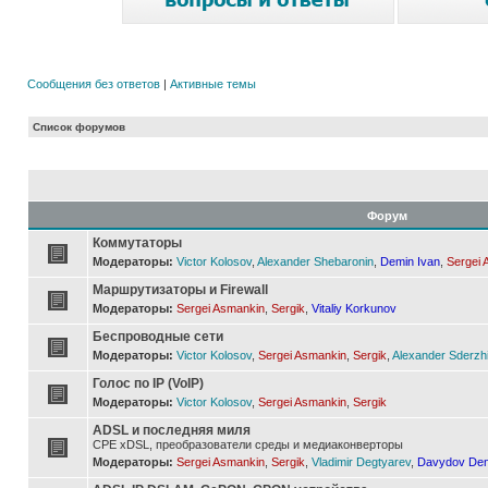
Сообщения без ответов
|
Активные темы
Список форумов
Форум
Коммутаторы
Модераторы:
Victor Kolosov
,
Alexander Shebaronin
,
Demin Ivan
,
Sergei 
Маршрутизаторы и Firewall
Модераторы:
Sergei Asmankin
,
Sergik
,
Vitaliy Korkunov
Беспроводные сети
Модераторы:
Victor Kolosov
,
Sergei Asmankin
,
Sergik
,
Alexander Sderzh
Голос по IP (VoIP)
Модераторы:
Victor Kolosov
,
Sergei Asmankin
,
Sergik
ADSL и последняя миля
CPE xDSL, преобразователи среды и медиаконверторы
Модераторы:
Sergei Asmankin
,
Sergik
,
Vladimir Degtyarev
,
Davydov Den