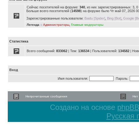
Сейчас посетителей на форуме:
340
, из них зарегистрированных: 3, 
Больше всего посетителей (
14598
) на форуме было Чт май 07, 2026 0
Зарегистрированные пользователи:
Baidu [Spider]
,
Bing [Bot]
,
Google [Bo
Легенда ::
Администраторы
,
Главные модераторы
Статистика
Всего сообщений:
833062
| Тем:
136534
| Пользователей:
134582
| Нов
Вход
Имя пользователя:
Пароль:
Непрочитанные сообщения
Нет
Создано на основе
phpB
Русская 