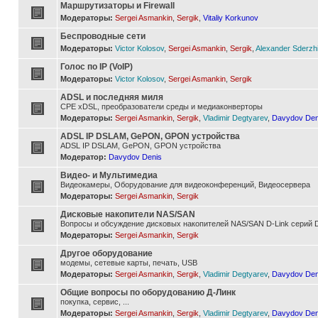
Маршрутизаторы и Firewall
Модераторы:
Sergei Asmankin
,
Sergik
,
Vitaliy Korkunov
Беспроводные сети
Модераторы:
Victor Kolosov
,
Sergei Asmankin
,
Sergik
,
Alexander Sderzh
Голос по IP (VoIP)
Модераторы:
Victor Kolosov
,
Sergei Asmankin
,
Sergik
ADSL и последняя миля
CPE xDSL, преобразователи среды и медиаконверторы
Модераторы:
Sergei Asmankin
,
Sergik
,
Vladimir Degtyarev
,
Davydov Den
ADSL IP DSLAM, GePON, GPON устройства
ADSL IP DSLAM, GePON, GPON устройства
Модератор:
Davydov Denis
Видео- и Мультимедиа
Видеокамеры, Оборудование для видеоконференций, Видеосервера
Модераторы:
Sergei Asmankin
,
Sergik
Дисковые накопители NAS/SAN
Вопросы и обсуждение дисковых накопителей NAS/SAN D-Link серий D
Модераторы:
Sergei Asmankin
,
Sergik
Другое оборудование
модемы, сетевые карты, печать, USB
Модераторы:
Sergei Asmankin
,
Sergik
,
Vladimir Degtyarev
,
Davydov Den
Общие вопросы по оборудованию Д-Линк
покупка, сервис, ...
Модераторы:
Sergei Asmankin
,
Sergik
,
Vladimir Degtyarev
,
Davydov Den