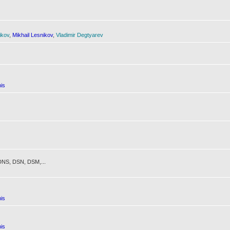
ikov
,
Mikhail Lesnikov
,
Vladimir Degtyarev
is
NS, DSN, DSM,...
is
is