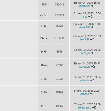
Вт авг 04, 2026 15:01
43984
292048
sherbinka
Вт июл 14, 2026 13:30
25559
123309
Ilyaz
Ср май 13, 2026 10:02
6711
35723
sharik987
Сб июл 11, 2026 15:59
19717
115539
leonidP
Вс дек 22, 2024 10:42
1475
6549
Efrem_ua
Вт авг 04, 2026 15:36
4674
27606
kuyekeh
Вс янв 11, 2026 09:54
2756
21033
noboris
Вт июн 30, 2026 20:17
4190
15289
Ardeno
Сб авг 01, 2026 09:58
4116
13067
rr88gratisc