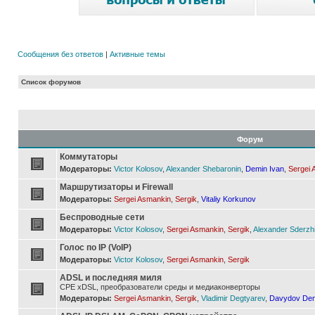
Сообщения без ответов
|
Активные темы
Список форумов
Форум
Коммутаторы
Модераторы:
Victor Kolosov
,
Alexander Shebaronin
,
Demin Ivan
,
Sergei 
Маршрутизаторы и Firewall
Модераторы:
Sergei Asmankin
,
Sergik
,
Vitaliy Korkunov
Беспроводные сети
Модераторы:
Victor Kolosov
,
Sergei Asmankin
,
Sergik
,
Alexander Sderzh
Голос по IP (VoIP)
Модераторы:
Victor Kolosov
,
Sergei Asmankin
,
Sergik
ADSL и последняя миля
CPE xDSL, преобразователи среды и медиаконверторы
Модераторы:
Sergei Asmankin
,
Sergik
,
Vladimir Degtyarev
,
Davydov Den