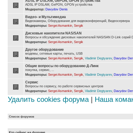
ADSL IP DSLAM, GePON, GPON устройства
ADSL IP DSLAM, GePON, GPON устройства
Модератор:
Davydov Denis
Видео- и Мультимедиа
Видеокамеры, Оборудование для видеоконференций, Видеосервера
Модераторы:
Sergei Asmankin
,
Sergik
Дисковые накопители NAS/SAN
Вопросы и обсуждение дисковых накопителей NAS/SAN D-Link серий D
Модераторы:
Sergei Asmankin
,
Sergik
Другое оборудование
модемы, сетевые карты, печать, USB
Модераторы:
Sergei Asmankin
,
Sergik
,
Vladimir Degtyarev
,
Davydov Den
Общие вопросы по оборудованию Д-Линк
покупка, сервис, ...
Модераторы:
Sergei Asmankin
,
Sergik
,
Vladimir Degtyarev
,
Davydov Den
Сервис
Вопросы по сервису, по работе сервисных центров
Модераторы:
Sergei Asmankin
,
Sergik
,
Vladimir Degtyarev
,
Davydov Den
Удалить cookies форума
|
Наша кома
Список форумов
Кто сейчас на форуме