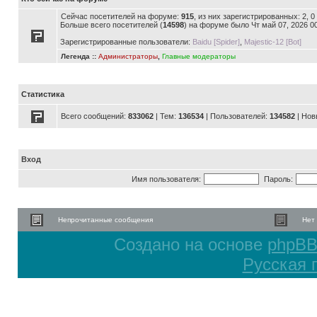
Сейчас посетителей на форуме:
915
, из них зарегистрированных: 2, 
Больше всего посетителей (
14598
) на форуме было Чт май 07, 2026 0
Зарегистрированные пользователи:
Baidu [Spider]
,
Majestic-12 [Bot]
Легенда ::
Администраторы
,
Главные модераторы
Статистика
Всего сообщений:
833062
| Тем:
136534
| Пользователей:
134582
| Нов
Вход
Имя пользователя:
Пароль:
Непрочитанные сообщения
Нет
Создано на основе
phpB
Русская 