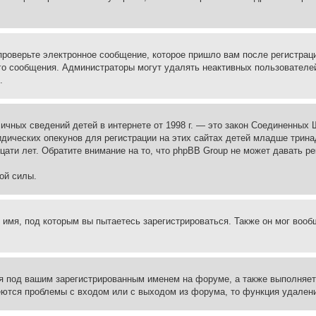
проверьте электронное сообщение, которое пришло вам после регистрац
ого сообщения. Администраторы могут удалять неактивных пользователе
.
те личных сведений детей в интернете от 1998 г. — это закон Соединенн
дических опекунов для регистрации на этих сайтах детей младше тринад
ати лет. Обратите внимание на то, что phpBB Group не может давать р
ой силы.
 имя, под которым вы пытаетесь зарегистрироваться. Также он мог воо
я под вашим зарегистрированным именем на форуме, а также выполняет 
еются проблемы с входом или с выходом из форума, то функция удалени