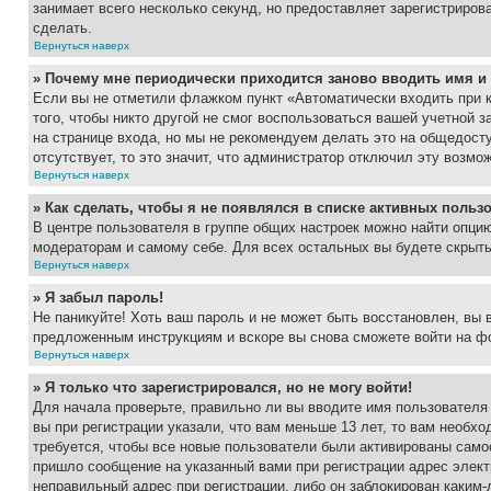
занимает всего несколько секунд, но предоставляет зарегистрир
сделать.
Вернуться наверх
» Почему мне периодически приходится заново вводить имя и
Если вы не отметили флажком пункт «Автоматически входить при 
того, чтобы никто другой не смог воспользоваться вашей учетной 
на странице входа, но мы не рекомендуем делать это на общедост
отсутствует, то это значит, что администратор отключил эту возмо
Вернуться наверх
» Как сделать, чтобы я не появлялся в списке активных польз
В центре пользователя в группе общих настроек можно найти опци
модераторам и самому себе. Для всех остальных вы будете скрыт
Вернуться наверх
» Я забыл пароль!
Не паникуйте! Хоть ваш пароль и не может быть восстановлен, вы 
предложенным инструкциям и вскоре вы снова сможете войти на ф
Вернуться наверх
» Я только что зарегистрировался, но не могу войти!
Для начала проверьте, правильно ли вы вводите имя пользователя
вы при регистрации указали, что вам меньше 13 лет, то вам необх
требуется, чтобы все новые пользователи были активированы самос
пришло сообщение на указанный вами при регистрации адрес элект
неправильный адрес при регистрации, либо он заблокирован каким-