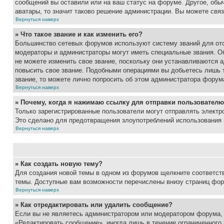
сообщений вы оставили или на ваш статус на форуме. Другое, обыч
аватары, то значит таково решение администрации. Вы можете связ
Вернуться наверх
» Что такое звание и как изменить его?
Большинство сетевых форумов используют систему званий для ото
модераторы и администраторы могут иметь специальные звания. О
не можете изменить свое звание, поскольку они устанавливаются 
повысить свое звание. Подобными операциями вы добьетесь лишь т
звание, то можете лично попросить об этом администратора форум
Вернуться наверх
» Почему, когда я нажимаю ссылку для отправки пользователю
Только зарегистрированные пользователи могут отправлять элект
Это сделано для предотвращения злоупотреблений использования 
Вернуться наверх
» Как создать новую тему?
Для создания новой темы в одном из форумов щелкните соответст
темы. Доступные вам возможности перечислены внизу страниц фор
Вернуться наверх
» Как отредактировать или удалить сообщение?
Если вы не являетесь администратором или модератором форума, 
«Редактировать сообщение», иногда лишь в течение ограниченного