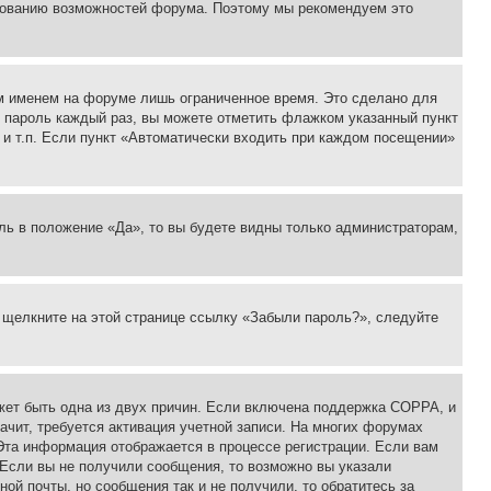
ьзованию возможностей форума. Поэтому мы рекомендуем это
м именем на форуме лишь ограниченное время. Это сделано для
 и пароль каждый раз, вы можете отметить флажком указанный пункт
 и т.п. Если пункт «Автоматически входить при каждом посещении»
ль в положение «Да», то вы будете видны только администраторам,
, щелкните на этой странице ссылку «Забыли пароль?», следуйте
ожет быть одна из двух причин. Если включена поддержка COPPA, и
ачит, требуется активация учетной записи. На многих форумах
 Эта информация отображается в процессе регистрации. Если вам
 Если вы не получили сообщения, то возможно вы указали
ой почты, но сообщения так и не получили, то обратитесь за