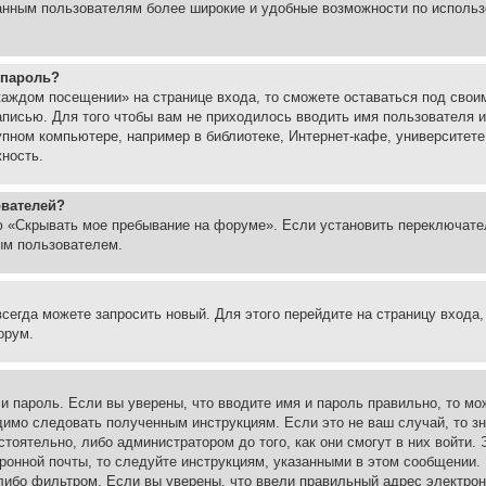
ованным пользователям более широкие и удобные возможности по испол
 пароль?
каждом посещении» на странице входа, то сможете оставаться под свои
записью. Для того чтобы вам не приходилось вводить имя пользователя
упном компьютере, например в библиотеке, Интернет-кафе, университете
жность.
ователей?
ю «Скрывать мое пребывание на форуме». Если установить переключате
ым пользователем.
всегда можете запросить новый. Для этого перейдите на страницу входа
орум.
 и пароль. Если вы уверены, что вводите имя и пароль правильно, то м
одимо следовать полученным инструкциям. Если это не ваш случай, то зн
тоятельно, либо администратором до того, как они смогут в них войти.
ронной почты, то следуйте инструкциям, указанными в этом сообщении.
либо фильтром. Если вы уверены, что ввели правильный адрес электронн