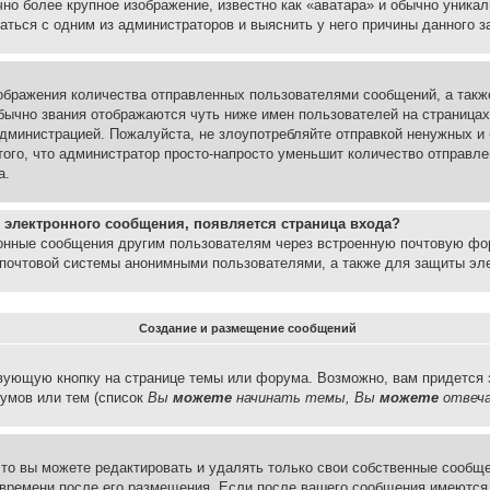
но более крупное изображение, известно как «аватара» и обычно уника
аться с одним из администраторов и выяснить у него причины данного з
бражения количества отправленных пользователями сообщений, а такж
бычно звания отображаются чуть ниже имен пользователей на страницах
администрацией. Пожалуйста, не злоупотребляйте отправкой ненужных 
ого, что администратор просто-напросто уменьшит количество отправле
а.
 электронного сообщения, появляется страница входа?
ронные сообщения другим пользователям через встроенную почтовую фо
почтовой системы анонимными пользователями, а также для защиты эле
Создание и размещение сообщений
вующую кнопку на странице темы или форума. Возможно, вам придется 
умов или тем (список
Вы
можете
начинать темы, Вы
можете
отвеча
то вы можете редактировать и удалять только свои собственные сообще
 времени после его размещения. Если после вашего сообщения имеются 