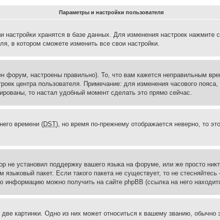
Параметры и настройки пользователя
и настройки хранятся в базе данных. Для изменения настроек нажмите 
ля, в котором сможете изменить все свои настройки.
н форум, настроены правильно). То, что вам кажется неправильным вр
троек центра пользователя. Примечание: для изменения часового пояса,
ированы, то настал удобный момент сделать это прямо сейчас.
него времени (
DST
), но время по-прежнему отображается неверно, то эт
ор не установил поддержку вашего языка на форуме, или же просто ник
м языковый пакет. Если такого пакета не существует, то не стесняйтесь
ю информацию можно получить на сайте phpBB (ссылка на него находитс
две картинки. Одно из них может относиться к вашему званию, обычно э