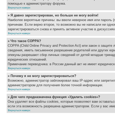
помощью к администратору форума.
Вернуться наверх
» Я давно зарегистрирован, но больше не могу войти!
Наиболее вероятные причины: вы ввели неверное имя или пароль (
причинам. Если верно второе, то возможно вы не написали ни одн
зарегистрироваться снова и принять активное участие в дискуссиях
Вернуться наверх
» Что такое COPPA?
COPPA (Child Online Privacy and Protection Act) или закон о защи
сведения, иметь письменное разрешение родителей или других юри
опекуны разрешают сбор личных сведений от детей младше тринадц
юридических отношений.
Примечание переводчика: в России данный акт не имеет юридическ
Вернуться наверх
» Почему я не могу зарегистрироваться?
Возможно, администратор заблокировал ваш IP-адрес или запретил
администратором для получения более точной информации.
Вернуться наверх
» Для чего предназначена функция «Удалить cookies»?
Она удаляет все файлы cookies, которые позволяют вам оставатьс
если эта возможность разрешена администратором. Если у вас им
Вернуться наверх