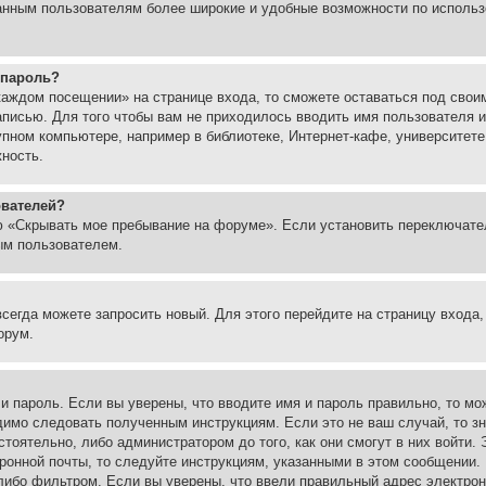
ованным пользователям более широкие и удобные возможности по испол
 пароль?
каждом посещении» на странице входа, то сможете оставаться под свои
записью. Для того чтобы вам не приходилось вводить имя пользователя
упном компьютере, например в библиотеке, Интернет-кафе, университете
жность.
ователей?
ю «Скрывать мое пребывание на форуме». Если установить переключате
ым пользователем.
всегда можете запросить новый. Для этого перейдите на страницу входа
орум.
 и пароль. Если вы уверены, что вводите имя и пароль правильно, то м
одимо следовать полученным инструкциям. Если это не ваш случай, то зн
тоятельно, либо администратором до того, как они смогут в них войти.
ронной почты, то следуйте инструкциям, указанными в этом сообщении.
либо фильтром. Если вы уверены, что ввели правильный адрес электронн