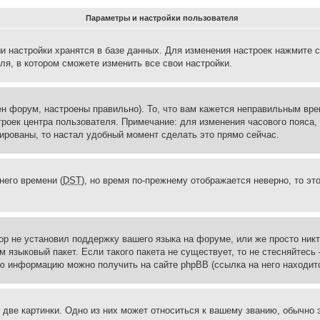
Параметры и настройки пользователя
и настройки хранятся в базе данных. Для изменения настроек нажмите 
ля, в котором сможете изменить все свои настройки.
н форум, настроены правильно). То, что вам кажется неправильным вр
троек центра пользователя. Примечание: для изменения часового пояса,
ированы, то настал удобный момент сделать это прямо сейчас.
него времени (
DST
), но время по-прежнему отображается неверно, то эт
ор не установил поддержку вашего языка на форуме, или же просто ник
м языковый пакет. Если такого пакета не существует, то не стесняйтесь
ю информацию можно получить на сайте phpBB (ссылка на него находитс
две картинки. Одно из них может относиться к вашему званию, обычно э