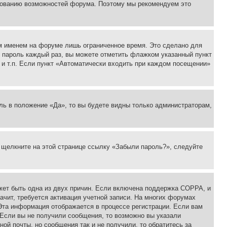
ьзованию возможностей форума. Поэтому мы рекомендуем это
м именем на форуме лишь ограниченное время. Это сделано для
 и пароль каждый раз, вы можете отметить флажком указанный пункт
 и т.п. Если пункт «Автоматически входить при каждом посещении»
ль в положение «Да», то вы будете видны только администраторам,
, щелкните на этой странице ссылку «Забыли пароль?», следуйте
ожет быть одна из двух причин. Если включена поддержка COPPA, и
ачит, требуется активация учетной записи. На многих форумах
 Эта информация отображается в процессе регистрации. Если вам
 Если вы не получили сообщения, то возможно вы указали
ой почты, но сообщения так и не получили, то обратитесь за