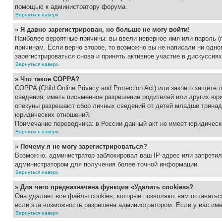
помощью к администратору форума.
Вернуться наверх
» Я давно зарегистрирован, но больше не могу войти!
Наиболее вероятные причины: вы ввели неверное имя или пароль (
причинам. Если верно второе, то возможно вы не написали ни одн
зарегистрироваться снова и принять активное участие в дискуссиях
Вернуться наверх
» Что такое COPPA?
COPPA (Child Online Privacy and Protection Act) или закон о защи
сведения, иметь письменное разрешение родителей или других юри
опекуны разрешают сбор личных сведений от детей младше тринадц
юридических отношений.
Примечание переводчика: в России данный акт не имеет юридическ
Вернуться наверх
» Почему я не могу зарегистрироваться?
Возможно, администратор заблокировал ваш IP-адрес или запретил
администратором для получения более точной информации.
Вернуться наверх
» Для чего предназначена функция «Удалить cookies»?
Она удаляет все файлы cookies, которые позволяют вам оставатьс
если эта возможность разрешена администратором. Если у вас им
Вернуться наверх