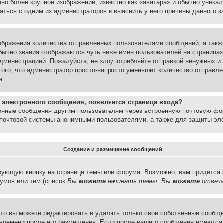
но более крупное изображение, известно как «аватара» и обычно уника
аться с одним из администраторов и выяснить у него причины данного з
бражения количества отправленных пользователями сообщений, а такж
бычно звания отображаются чуть ниже имен пользователей на страницах
администрацией. Пожалуйста, не злоупотребляйте отправкой ненужных 
ого, что администратор просто-напросто уменьшит количество отправле
а.
 электронного сообщения, появляется страница входа?
ронные сообщения другим пользователям через встроенную почтовую фо
почтовой системы анонимными пользователями, а также для защиты эле
Создание и размещение сообщений
вующую кнопку на странице темы или форума. Возможно, вам придется 
умов или тем (список
Вы
можете
начинать темы, Вы
можете
отвеча
то вы можете редактировать и удалять только свои собственные сообще
 времени после его размещения. Если после вашего сообщения имеются 