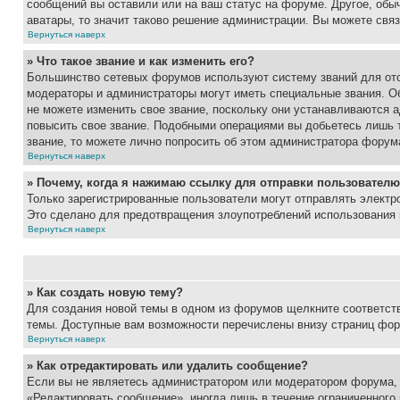
сообщений вы оставили или на ваш статус на форуме. Другое, обыч
аватары, то значит таково решение администрации. Вы можете связ
Вернуться наверх
» Что такое звание и как изменить его?
Большинство сетевых форумов используют систему званий для ото
модераторы и администраторы могут иметь специальные звания. О
не можете изменить свое звание, поскольку они устанавливаются 
повысить свое звание. Подобными операциями вы добьетесь лишь т
звание, то можете лично попросить об этом администратора форум
Вернуться наверх
» Почему, когда я нажимаю ссылку для отправки пользователю
Только зарегистрированные пользователи могут отправлять элект
Это сделано для предотвращения злоупотреблений использования 
Вернуться наверх
» Как создать новую тему?
Для создания новой темы в одном из форумов щелкните соответст
темы. Доступные вам возможности перечислены внизу страниц фор
Вернуться наверх
» Как отредактировать или удалить сообщение?
Если вы не являетесь администратором или модератором форума, 
«Редактировать сообщение», иногда лишь в течение ограниченного