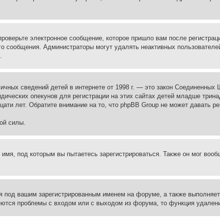
проверьте электронное сообщение, которое пришло вам после регистрац
ого сообщения. Администраторы могут удалять неактивных пользователе
.
те личных сведений детей в интернете от 1998 г. — это закон Соединенн
дических опекунов для регистрации на этих сайтах детей младше тринад
ати лет. Обратите внимание на то, что phpBB Group не может давать р
ой силы.
 имя, под которым вы пытаетесь зарегистрироваться. Также он мог воо
я под вашим зарегистрированным именем на форуме, а также выполняет 
еются проблемы с входом или с выходом из форума, то функция удалени