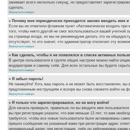
занимает всего несколько секунд, но предоставляет зарегистрир
сделать.
Вернуться наверх
» Почему мне периодически приходится заново вводить имя и
Если вы не отметили флажком пункт «Автоматически входить при 
того, чтобы никто другой не смог воспользоваться вашей учетной 
на странице входа, но мы не рекомендуем делать это на общедост
отсутствует, то это значит, что администратор отключил эту возмо
Вернуться наверх
» Как сделать, чтобы я не появлялся в списке активных польз
В центре пользователя в группе общих настроек можно найти опци
модераторам и самому себе. Для всех остальных вы будете скрыт
Вернуться наверх
» Я забыл пароль!
Не паникуйте! Хоть ваш пароль и не может быть восстановлен, вы 
предложенным инструкциям и вскоре вы снова сможете войти на ф
Вернуться наверх
» Я только что зарегистрировался, но не могу войти!
Для начала проверьте, правильно ли вы вводите имя пользователя
вы при регистрации указали, что вам меньше 13 лет, то вам необх
требуется, чтобы все новые пользователи были активированы самос
пришло сообщение на указанный вами при регистрации адрес элект
неправильный адрес при регистрации, либо он заблокирован каким-